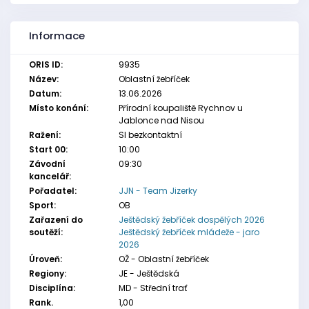
Informace
ORIS ID:
9935
Název:
Oblastní žebříček
Datum:
13.06.2026
Místo konání:
Přírodní koupaliště Rychnov u
Jablonce nad Nisou
Ražení:
SI bezkontaktní
Start 00:
10:00
Závodní
09:30
kancelář:
Pořadatel:
JJN - Team Jizerky
Sport:
OB
Zařazení do
Ještědský žebříček dospělých 2026
soutěží:
Ještědský žebříček mládeže - jaro
2026
Úroveň:
OŽ - Oblastní žebříček
Regiony:
JE - Ještědská
Disciplína:
MD - Střední trať
Rank.
1,00