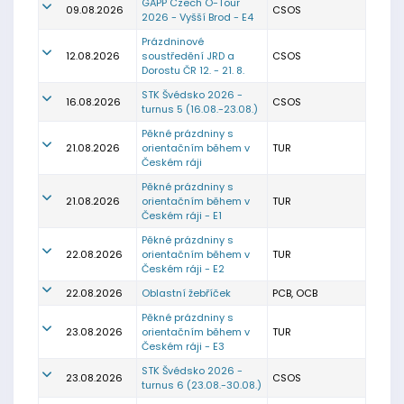
GAPP Czech O-Tour
09.08.2026
CSOS
2026 - Vyšší Brod - E4
Prázdninové
12.08.2026
soustředění JRD a
CSOS
Dorostu ČR 12. - 21. 8.
STK Švédsko 2026 -
16.08.2026
CSOS
turnus 5 (16.08.-23.08.)
Pěkné prázdniny s
21.08.2026
orientačním během v
TUR
Českém ráji
Pěkné prázdniny s
21.08.2026
orientačním během v
TUR
Českém ráji - E1
Pěkné prázdniny s
22.08.2026
orientačním během v
TUR
Českém ráji - E2
22.08.2026
Oblastní žebříček
PCB, OCB
Pěkné prázdniny s
23.08.2026
orientačním během v
TUR
Českém ráji - E3
STK Švédsko 2026 -
23.08.2026
CSOS
turnus 6 (23.08.-30.08.)