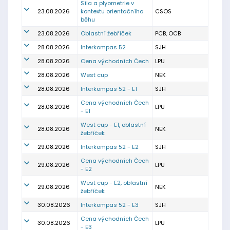
Síla a plyometrie v
23.08.2026
kontextu orientačního
CSOS
běhu
23.08.2026
Oblastní žebříček
PCB, OCB
28.08.2026
Interkompas 52
SJH
28.08.2026
Cena východních Čech
LPU
28.08.2026
West cup
NEK
28.08.2026
Interkompas 52 - E1
SJH
Cena východních Čech
28.08.2026
LPU
- E1
West cup - E1, oblastní
28.08.2026
NEK
žebříček
29.08.2026
Interkompas 52 - E2
SJH
Cena východních Čech
29.08.2026
LPU
- E2
West cup - E2, oblastní
29.08.2026
NEK
žebříček
30.08.2026
Interkompas 52 - E3
SJH
Cena východních Čech
30.08.2026
LPU
- E3