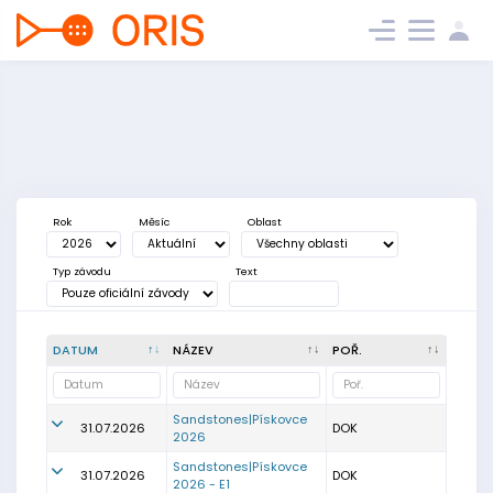
Rok
Měsíc
Oblast
Typ závodu
Text
DATUM
NÁZEV
POŘ.
Sandstones|Pískovce
31.07.2026
DOK
2026
Sandstones|Pískovce
31.07.2026
DOK
2026 - E1