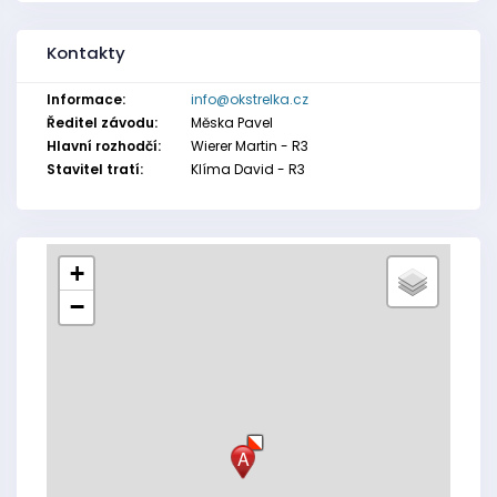
Kontakty
Informace:
info@okstrelka.cz
Ředitel závodu:
Měska Pavel
Hlavní rozhodčí:
Wierer Martin - R3
Stavitel tratí:
Klíma David - R3
+
−
A