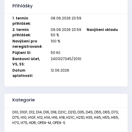
Přihlášky
1. termín
08.06.2026 23:59
přihlášek:
2. termín
09.06.2026 23:59
Navýšení vkladu
:
přihlášek:
50 %
Navýšení pro
100 %
neregistrované:
Půjčení SI:
50 Kč
Bankovní účet,
2401327345/2010
VS, SS:
Datum
12.06.2026
splatnosti:
Kategorie
D10, D10F, D12, D14, D16, D18, D21C, D21D, D35, D45, D55, D65, D70,
D75, H10, H10F, H12, H14, H16, H18, H21C, H21D, H35, H45, H55, H65,
H70, H75, HDR, OPEN-M, OPEN-S