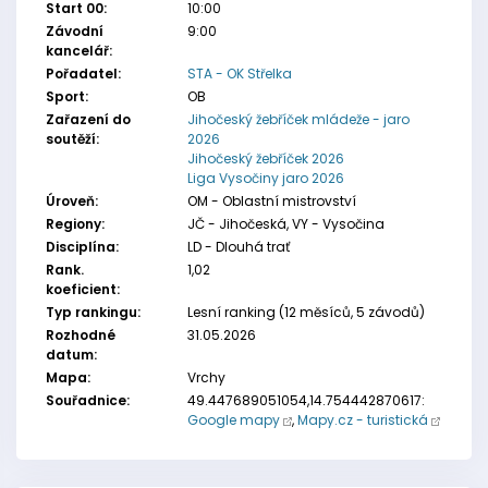
Start 00:
10:00
Závodní
9:00
kancelář:
Pořadatel:
STA - OK Střelka
Sport:
OB
Zařazení do
Jihočeský žebříček mládeže - jaro
soutěží:
2026
Jihočeský žebříček 2026
Liga Vysočiny jaro 2026
Úroveň:
OM - Oblastní mistrovství
Regiony:
JČ - Jihočeská, VY - Vysočina
Disciplína:
LD - Dlouhá trať
Rank.
1,02
koeficient:
Typ rankingu:
Lesní ranking (12 měsíců, 5 závodů)
Rozhodné
31.05.2026
datum:
Mapa:
Vrchy
Souřadnice:
49.447689051054,14.754442870617:
Google mapy
,
Mapy.cz - turistická