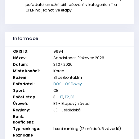
pořadatel umožní přihlašování v kategoriích T a
OPEN na jednotlivé etapy.
Informace
ORIS ID:
9694
Název:
Sandstones|Pískovce 2026
Datum:
31.07.2026
Místo konání:
Korce
Ražení:
SI bezkontaktní
Pořadatel:
DOK - OK Doksy
Sport:
OB
Počet etap:
3
E1
,
E2
,
E3
Úroveň:
ET - Etapový závod
Regiony:
JE - Ještědská
Rank.
koeficient:
Typ rankingu:
Lesní ranking (12 měsíců, 5 závodů)
Rozhodné