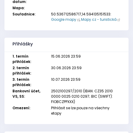
datum:
Mapa:
Souřadnice:
50.536712586717,14.594135151533:
Google mapy
,
Mapy.cz - turistická
Přihlášky
1. termín
15.06.2026 23:59
přihlášek:
2. termín
30.06.2026 23:59
přihlášek:
3. termín
10.07.2026 23:59
přihlášek:
Bankovní účet,
2502100297/2010 (IBAN: CZ35 2010
VS, SS:
0000 0025 0210 0297; BIC (SWIFT):
FIOBCZPPXXX)
Omezení:
Přihlásit se lze pouze na všechny
etapy