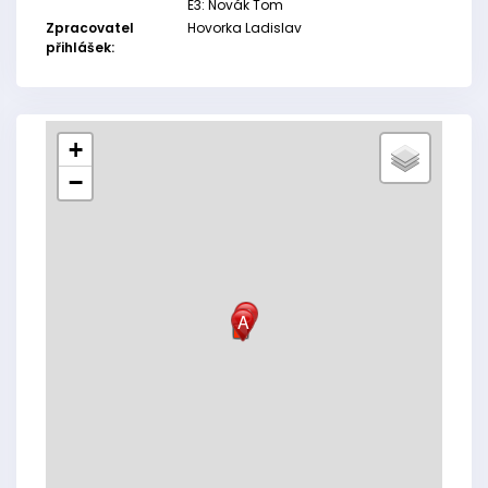
E3: Novák Tom
Zpracovatel
Hovorka Ladislav
přihlášek:
+
−
B
A