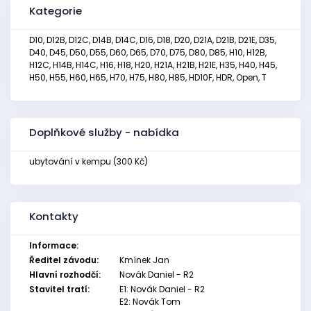
Kategorie
D10, D12B, D12C, D14B, D14C, D16, D18, D20, D21A, D21B, D21E, D35,
D40, D45, D50, D55, D60, D65, D70, D75, D80, D85, H10, H12B,
H12C, H14B, H14C, H16, H18, H20, H21A, H21B, H21E, H35, H40, H45,
H50, H55, H60, H65, H70, H75, H80, H85, HD10F, HDR, Open, T
Doplňkové služby - nabídka
ubytování v kempu (300 Kč)
Kontakty
Informace:
Ředitel závodu:
Kmínek Jan
Hlavní rozhodčí:
Novák Daniel - R2
Stavitel tratí:
E1: Novák Daniel - R2
E2: Novák Tom