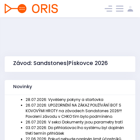
Závod: Sandstones|Pískovce 2026
Novinky
28.07.2026: Vyvěšeny pokyny a startovka
26.07.2026: UPOZORNĚNÍ NA ZÁKAZ POUŽÍVÁNÍ BOT S
KOVOVÝMI HROTY na závodech Sandstones 2026!!!
Povolení závodu v CHKO tím bylo podmíněno.
26.07.2026: V sekci Dokumenty jsou parametry tratí
03.07.2026: Do přihlašovacího systému byl doplněn
třetí termín přihlášek
22.06.2026: Pokud nebude naplněn limit účastníků,