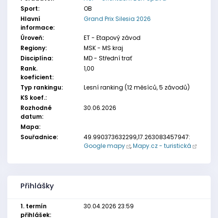
Sport:
OB
Hlavní
Grand Prix Silesia 2026
informace:
Úroveň:
ET - Etapový závod
Regiony:
MSK - MS kraj
Disciplína:
MD - Střední trať
Rank.
1,00
koeficient:
Typ rankingu:
Lesní ranking (12 měsíců, 5 závodů)
KS koef.:
Rozhodné
30.06.2026
datum:
Mapa:
Souřadnice:
49.990373632299,17.263083457947:
Google mapy
,
Mapy.cz - turistická
Přihlášky
1. termín
30.04.2026 23:59
přihlášek: