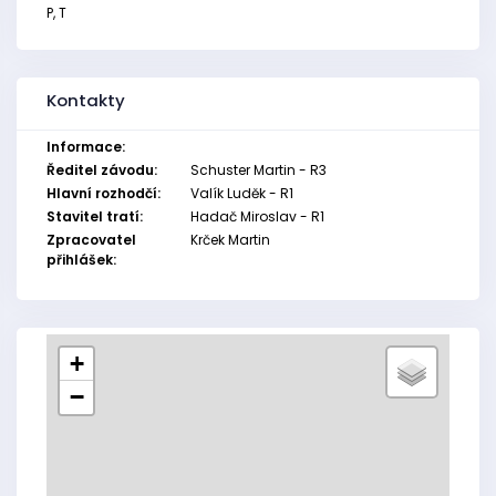
P, T
Kontakty
Informace:
Ředitel závodu:
Schuster Martin - R3
Hlavní rozhodčí:
Valík Luděk - R1
Stavitel tratí:
Hadač Miroslav - R1
Zpracovatel
Krček Martin
přihlášek:
+
−