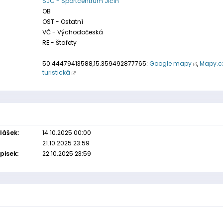
SJC - Sportcentrum Jičín
OB
OST - Ostatní
VČ - Východočeská
RE - Štafety
50.44479413588,15.359492877765:
Google mapy
,
Mapy.c
turistická
lášek:
14.10.2025 00:00
21.10.2025 23:59
pisek:
22.10.2025 23:59