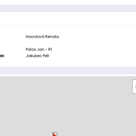
Havrdová Renata
Palas Jan - R1
ek:
Jakubec Petr