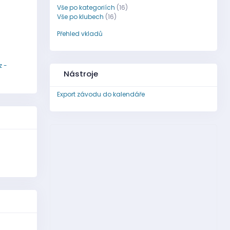
Vše po kategoriích
(16)
Vše po klubech
(16)
Přehled vkladů
z -
Nástroje
Export závodu do kalendáře