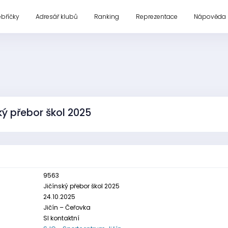
ebříčky
Adresář klubů
Ranking
Reprezentace
Nápověda
ký přebor škol 2025
9563
Jičínský přebor škol 2025
24.10.2025
Jičín – Čeřovka
SI kontaktní