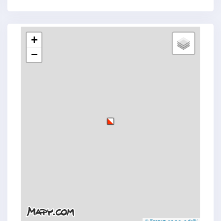
+
−
© Seznam.cz a.s. a další