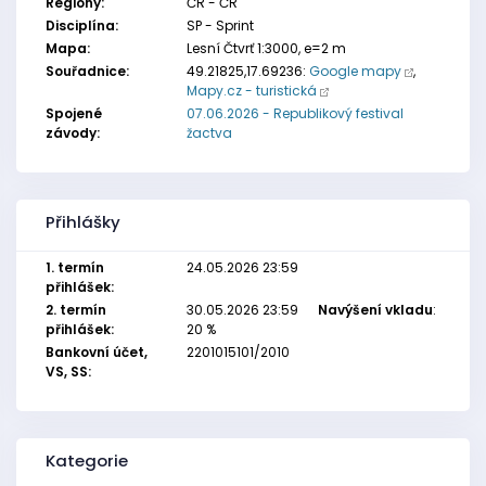
Regiony:
ČR - ČR
Disciplína:
SP - Sprint
Mapa:
Lesní Čtvrť 1:3000, e=2 m
Souřadnice:
49.21825,17.69236:
Google mapy
,
Mapy.cz - turistická
Spojené
07.06.2026 - Republikový festival
závody:
žactva
Přihlášky
1. termín
24.05.2026 23:59
přihlášek:
2. termín
30.05.2026 23:59
Navýšení vkladu
:
přihlášek:
20 %
Bankovní účet,
2201015101/2010
VS, SS:
Kategorie