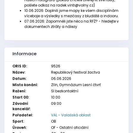
pošlete odkaz na radek.vintr@volny.cz)
10.06.2026: Doplnili jsme mapy ke všem disciplínám
víceboje a výsledky s mezičasy z bludiště a indooru.
07.06.2026: Zapomněli jste něco na RFŽ? - hledejte v
dokumentech ztráty a nálezy
Informace
ORIS ID:
9526
Název:
Republikový festival žactva
Datum:
06.06.2026
Místo konání:
Zlín, Gymnázium Lesní čtvrť
Ražení:
SI bezkontaktní
Start 00:
10:00
Závodní
09:00
kancelář:
Pořadatel:
VAL - Valašská oblast
Sport:
OB
Úroveň:
OF - Ostatní oficiální