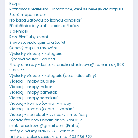
Rozpis
Rozhovor s ředitelem - informace, které se nevešly do rozpisu
Stará mapa indoor
Projížďka Baťovou pojízdnou kanceláří
Předběžné délky tratí - sprint a štafety
Jídelníček
Rozdělení ubytování
Slovo stavitele sprintu a štafet
Časový rozpis stravování
Výsledky víceboj - kategorie
Týmová soutěž - oblasti
Ztráty a nálezy - kontakt: anicka.stackeova@seznam.cz, 603
536 822
Výsledky víceboj - kategorie (detail disciplíny)
Víceboj - mapy bludiště
Víceboj - mapy indoor
Víceboj - mapy paměťák
Víceboj - mapy scorelauf
Víceboj - kombo (o-hra) - mapy
Víceboj - kombo (o-hra) - zadání
Víceboj - scorelauf - výsledky s mezičasy
Postrádáte boty Decathlon velikost 39? -
maki.janeckova@gmail.com (Praha)
Ztráty a nálezy stav 12. 6. - kontakt:
anicka.stackeova@seznam.cz, 603 536 822