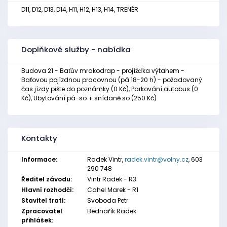
D11, D12, D13, D14, H11, H12, H13, H14, TRENÉR
Doplňkové služby - nabídka
Budova 21 - Baťův mrakodrap - projížďka výtahem -
Baťovou pojízdnou pracovnou (pá 18-20 h) - požadovaný
čas jízdy pište do poznámky (0 Kč), Parkování autobus (0
Kč), Ubytování pá-so + snídaně so (250 Kč)
Kontakty
Informace:
Radek Vintr,
radek.vintr@volny.cz
, 603
290 748
Ředitel závodu:
Vintr Radek - R3
Hlavní rozhodčí:
Cahel Marek - R1
Stavitel tratí:
Svoboda Petr
Zpracovatel
Bednařík Radek
přihlášek: