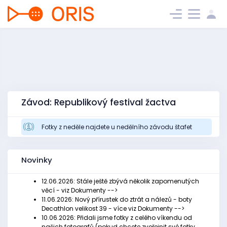
Závod: Republikový festival žactva
Fotky z neděle najdete u nedělního závodu štafet
Novinky
12.06.2026: Stále ještě zbývá několik zapomenutých
věcí - viz Dokumenty -->
11.06.2026: Nový přírustek do ztrát a nálezů - boty
Decathlon velikost 39 - více viz Dokumenty -->
10.06.2026: Přidali jsme fotky z celého víkendu od
našich fotografů (pokud chcete zveřejnit své fotky,