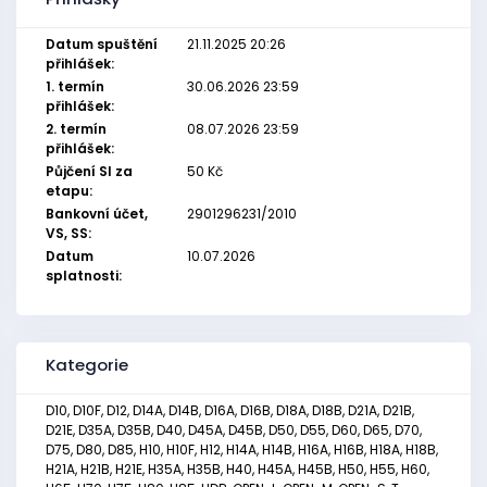
Datum spuštění
21.11.2025 20:26
přihlášek:
1. termín
30.06.2026 23:59
přihlášek:
2. termín
08.07.2026 23:59
přihlášek:
Půjčení SI za
50 Kč
etapu:
Bankovní účet,
2901296231/2010
VS, SS:
Datum
10.07.2026
splatnosti:
Kategorie
D10, D10F, D12, D14A, D14B, D16A, D16B, D18A, D18B, D21A, D21B,
D21E, D35A, D35B, D40, D45A, D45B, D50, D55, D60, D65, D70,
D75, D80, D85, H10, H10F, H12, H14A, H14B, H16A, H16B, H18A, H18B,
H21A, H21B, H21E, H35A, H35B, H40, H45A, H45B, H50, H55, H60,