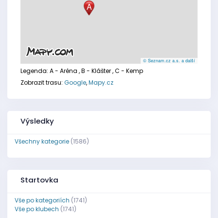
A
© Seznam.cz a.s. a další
Legenda:
A - Aréna
, B - Klášter
, C - Kemp
Zobrazit trasu:
Google
,
Mapy.cz
Výsledky
Všechny kategorie
(1586)
Startovka
Vše po kategoriích
(1741)
Vše po klubech
(1741)