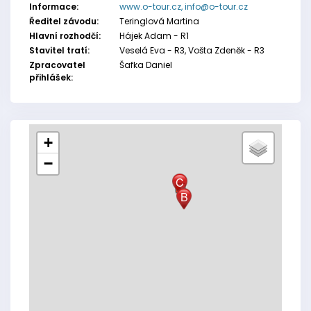
Informace:
www.o-tour.cz,
info@o-tour.cz
Ředitel závodu:
Teringlová Martina
Hlavní rozhodčí:
Hájek Adam - R1
Stavitel tratí:
Veselá Eva - R3, Vošta Zdeněk - R3
Zpracovatel
Šafka Daniel
přihlášek:
+
−
C
B