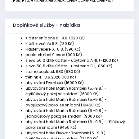
H65, H70, H75, H80, H85, HDR, OPEN-L, OPEN-M, OPEN-S, T
Doplňkové služby - nabídka
Klášter snídaně 6.-9.8. (520 Kč)
Klášter večeře 5.8. (130 Kč)
klášter večeře 6.-8.8. (390 Kč)
poplatek obci 9 osob (900 Kč)
sleva 50 % dítě Klášter - ubytovna A 4l. (-1200 Kč)
sleva 50 % dítě Klášter - ubytovna C (-860 Kč)
storno poplatek 680 (680 Kč)
trénink 4.-8.8.2026 (100 Kč)
ubytování Frymburk (16000 Kč)
ubytování hotel Martin Rožmberk (5.-9.8.) -
čtyřlůžkový pokoj se snídaní (16300 Kč)
ubytování hotel Martin Rožmberk (5.-9.8.) -
dvojlůžkový pokoj se snídaní (10450 Kč)
ubytování hotel Martin Rožmberk (5.-9.8.) -
jednolůžkový pokoj se snídaní (9000 Kč)
ubytování hotel Martin Rožmberk (6.-9.8.) - třílůžkový
pokoj se snídaní (9450 Kč)
ubytování hotel Pivovar Rožmberk (5.-9.8.) -
čtyřlůžkový pokoj se snídaní (17400 Kč)