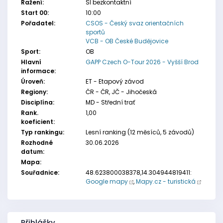
Ražení:
SI bezkontaktní
Start 00:
10:00
Pořadatel:
CSOS - Český svaz orientačních
sportů
VCB - OB České Budějovice
Sport:
OB
Hlavní
GAPP Czech O-Tour 2026 - Vyšší Brod
informace:
Úroveň:
ET - Etapový závod
Regiony:
ČR - ČR, JČ - Jihočeská
Disciplína:
MD - Střední trať
Rank.
1,00
koeficient:
Typ rankingu:
Lesní ranking (12 měsíců, 5 závodů)
Rozhodné
30.06.2026
datum:
Mapa:
Souřadnice:
48.623800038378,14.304944819411:
Google mapy
,
Mapy.cz - turistická
Přihlášky