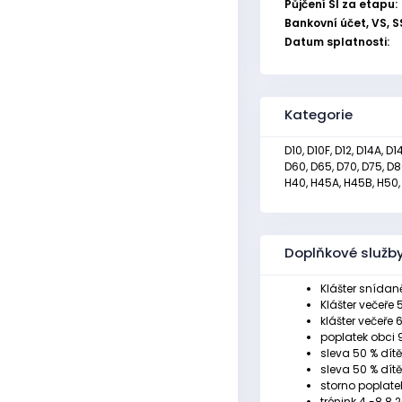
Půjčení SI za etapu:
Bankovní účet, VS, S
Datum splatnosti:
Kategorie
D10, D10F, D12, D14A, D
D60, D65, D70, D75, D80
H40, H45A, H45B, H50, 
Doplňkové služb
Klášter snídaně
Klášter večeře 5
klášter večeře 
poplatek obci 
sleva 50 % dítě
sleva 50 % dít
storno poplate
trénink 4.-8.8.