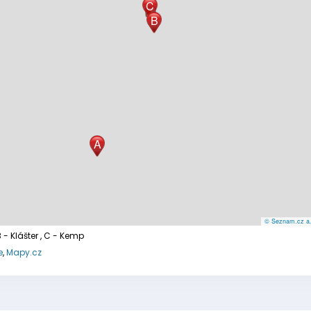
C
B
A
© Seznam.cz a.s
B - Klášter
, C - Kemp
e
,
Mapy.cz