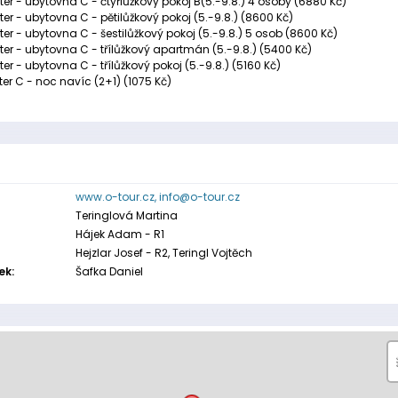
ter - ubytovna C - čtyřlůžkový pokoj B(5.-9.8.) 4 osoby (6880 Kč)
er - ubytovna C - pětilůžkový pokoj (5.-9.8.) (8600 Kč)
er - ubytovna C - šestilůžkový pokoj (5.-9.8.) 5 osob (8600 Kč)
ter - ubytovna C - třílůžkový apartmán (5.-9.8.) (5400 Kč)
er - ubytovna C - třílůžkový pokoj (5.-9.8.) (5160 Kč)
er C - noc navíc (2+1) (1075 Kč)
www.o-tour.cz,
info@o-tour.cz
Teringlová Martina
Hájek Adam - R1
Hejzlar Josef - R2, Teringl Vojtěch
ek:
Šafka Daniel