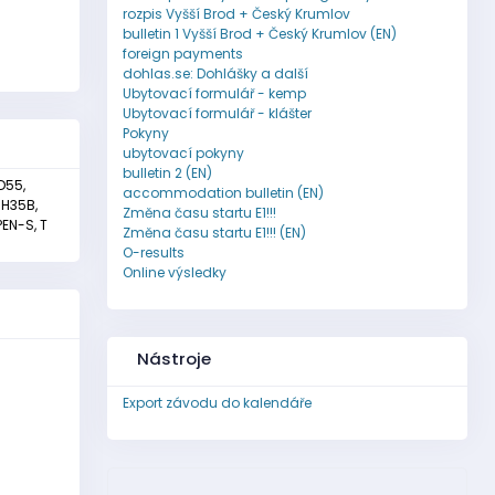
rozpis Vyšší Brod + Český Krumlov
bulletin 1 Vyšší Brod + Český Krumlov (EN)
foreign payments
dohlas.se: Dohlášky a další
Ubytovací formulář - kemp
Ubytovací formulář - klášter
Pokyny
ubytovací pokyny
bulletin 2 (EN)
 D55,
accommodation bulletin (EN)
, H35B,
Změna času startu E1!!!
PEN-S, T
Změna času startu E1!!! (EN)
O-results
Online výsledky
Nástroje
Export závodu do kalendáře