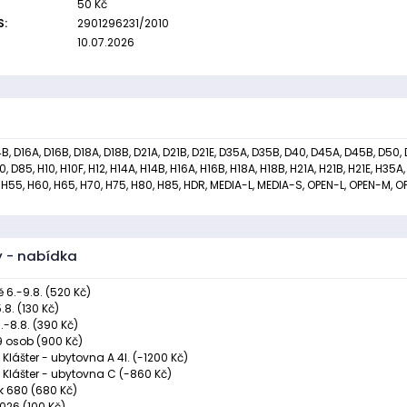
50 Kč
S:
2901296231/2010
10.07.2026
14B, D16A, D16B, D18A, D18B, D21A, D21B, D21E, D35A, D35B, D40, D45A, D45B, D50,
, D85, H10, H10F, H12, H14A, H14B, H16A, H16B, H18A, H18B, H21A, H21B, H21E, H35A
H55, H60, H65, H70, H75, H80, H85, HDR, MEDIA-L, MEDIA-S, OPEN-L, OPEN-M, O
y - nabídka
 6.-9.8. (520 Kč)
.8. (130 Kč)
6.-8.8. (390 Kč)
9 osob (900 Kč)
 Klášter - ubytovna A 4l. (-1200 Kč)
ě Klášter - ubytovna C (-860 Kč)
k 680 (680 Kč)
2026 (100 Kč)