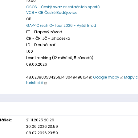
10:00
CSOS - Český svaz orientačních sportů
VCB - OB České Budějovice
OB
GAPP Czech O-Tour 2026 - Vyšší Brod
ET - Etapový závod
ČR - ČR, JČ - Jihočeská
LD - Dlouhá trať
1,00
Lesní ranking (12 měsíců, 5 závodů)
09.06.2026
48.623803584259,14.30494981549:
Google mapy
,
Mapy.c
turistická
lášek:
21.11.2025 20:26
30.06.2026 23:59
08.07.2026 23:59