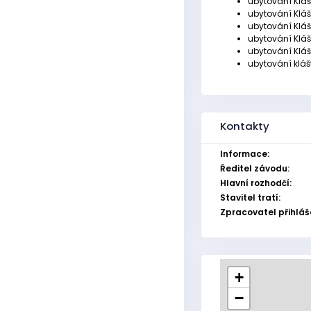
ubytování Kláš
ubytování Klášt
ubytování Klášt
ubytování Kláš
ubytování Klášt
ubytování klášt
Kontakty
Informace:
Ředitel závodu:
Hlavní rozhodčí:
Stavitel tratí:
Zpracovatel přihláš
+
−