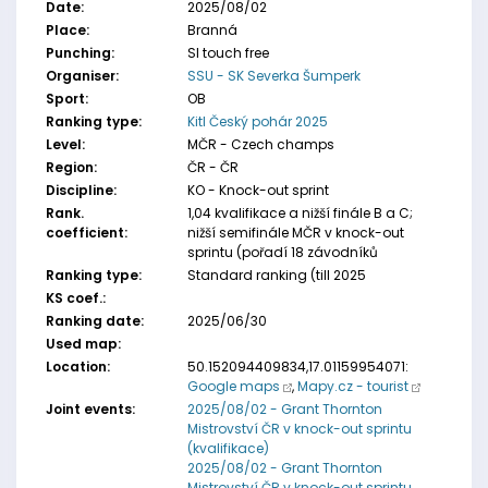
Date:
2025/08/02
Place:
Branná
Punching:
SI touch free
Organiser:
SSU - SK Severka Šumperk
Sport:
OB
Ranking type:
Kitl Český pohár 2025
Level:
MČR - Czech champs
Region:
ČR - ČR
Discipline:
KO - Knock-out sprint
Rank.
1,04 kvalifikace a nižší finále B a C;
coefficient:
nižší semifinále MČR v knock-out
sprintu (pořadí 18 závodníků
Ranking type:
Standard ranking (till 2025
KS coef.:
Ranking date:
2025/06/30
Used map:
Location:
50.152094409834,17.01159954071:
Google maps
,
Mapy.cz - tourist
Joint events:
2025/08/02 - Grant Thornton
Mistrovství ČR v knock-out sprintu
(kvalifikace)
2025/08/02 - Grant Thornton
Mistrovství ČR v knock-out sprintu