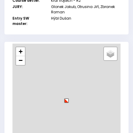
Course setter:
Král Vojtěch - R2
JURY:
Glonek Jakub, Otrusina Jiří, Zbranek
Roman
Entry SW
Hýbl Dušan
master:
+
−