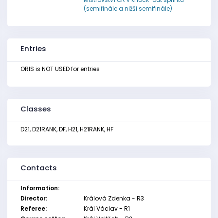
(semifinále a nižší semifinále)
Entries
ORIS is NOT USED for entries
Classes
D21, D21RANK, DF, H21, H21RANK, HF
Contacts
Information:
Director:
Králová Zdenka - R3
Referee:
Král Václav - R1