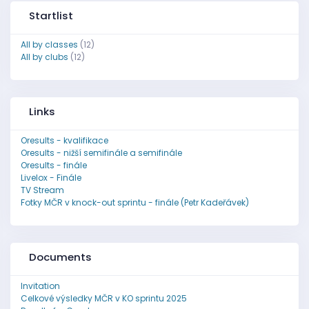
Startlist
All by classes
(12)
All by clubs
(12)
Links
Oresults - kvalifikace
Oresults - nižší semifinále a semifinále
Oresults - finále
Livelox - Finále
TV Stream
Fotky MČR v knock-out sprintu - finále (Petr Kadeřávek)
Documents
Invitation
Celkové výsledky MČR v KO sprintu 2025