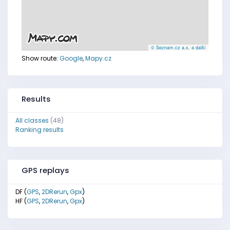
© Seznam.cz a.s. a další
Show route:
Google
,
Mapy.cz
Results
All classes
(48)
Ranking results
GPS replays
DF (
GPS
,
2DRerun
,
Gpx
)
HF (
GPS
,
2DRerun
,
Gpx
)