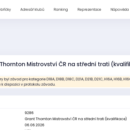
ebříčky
Adresář klubů
Ranking
Reprezentace
Nápověda
Thornton Mistrovství ČR na střední trati (kvalif
ry byl závod pro kategorie D18A, D18B, D18C, D21A, D21B, D21C, H16A, H16B, H
 k dispozici v protokolu závodu.
9286
Grant Thornton Mistrovství ČR na střední trati (kvalifikace)
06.06.2026