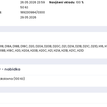
26.05.2026 23:59
Navýšení vkladu
: 100 %
50 Kč
S:
189230984/0300
29.05.2026
D18, D18A, D18B, D18C, D20, D20A, D20B, D20C, D21, D21A, D21B, D21C, D21D, H16, H
H18B, H18C, H20, H20A, H20B, H20C, H21, H21A, H21B, H21C, H21D
y - nabídka
kolovna (100 Kč)