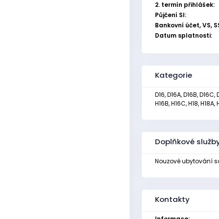
2. termín přihlášek:
Půjčení SI:
Bankovní účet, VS, S
Datum splatnosti:
Kategorie
D16, D16A, D16B, D16C, 
H16B, H16C, H18, H18A, 
Doplňkové služb
Nouzové ubytování so
Kontakty
Informace: