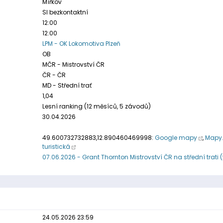
Mířkov
SI bezkontaktní
12:00
12:00
LPM - OK Lokomotiva Plzeň
OB
MČR - Mistrovství ČR
ČR - ČR
MD - Střední trať
1,04
Lesní ranking (12 měsíců, 5 závodů)
30.04.2026
49.600732732883,12.890460469998:
Google mapy
,
Mapy.
turistická
07.06.2026 - Grant Thornton Mistrovství ČR na střední trati (
24.05.2026 23:59