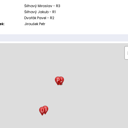
Šilhavý Miroslav - R3
Šilhavý Jakub - R1
Dvořák Pavel - R2
ek:
Jiroušek Petr
P
C
B
U