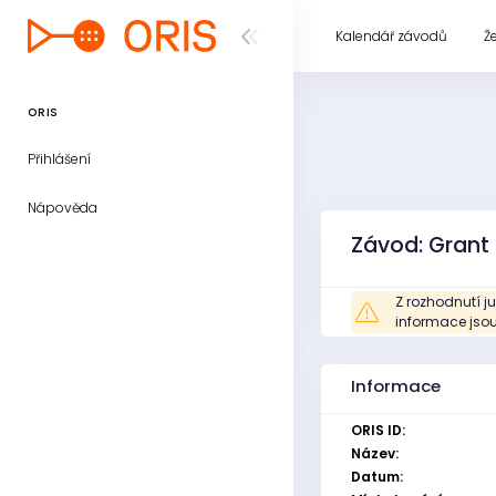
Kalendář závodů
Ž
ORIS
Přihlášení
Nápověda
Závod: Grant 
Z rozhodnutí ju
informace jsou
Informace
ORIS ID:
Název:
Datum: