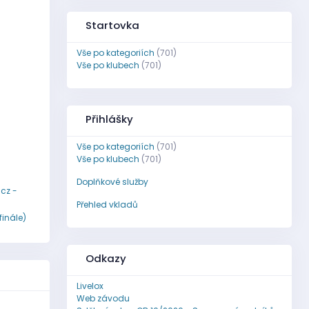
Startovka
Vše po kategoriích
(701)
Vše po klubech
(701)
Přihlášky
Vše po kategoriích
(701)
Vše po klubech
(701)
Doplňkové služby
cz -
Přehled vkladů
finále)
Odkazy
Livelox
Web závodu