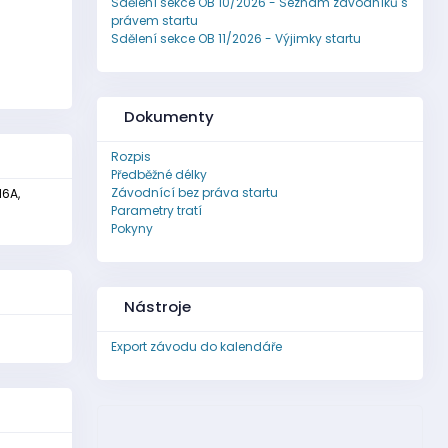
Sdělení sekce OB 10/2026 - Seznam závodníků s
právem startu
Sdělení sekce OB 11/2026 - Výjimky startu
Dokumenty
Rozpis
Předběžné délky
Závodnící bez práva startu
16A,
Parametry tratí
Pokyny
Nástroje
Export závodu do kalendáře