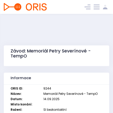
Závod: Memoriál Petry Severínové -
TempO
Informace
ORIS ID:
9244
Název:
Memoriál Petry Severínové - TempO
Datum:
14.09.2025
Místo konání:
Ražení:
SI bezkontaktní