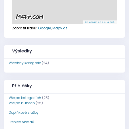
© Seznam.cz a.s. a další
Zobrazit trasu:
Google
,
Mapy.cz
Výsledky
Všechny kategorie
(24)
Přihlášky
Vše po kategoriích
(25)
Vše po klubech
(25)
Doplňkové služby
Přehled vkladů