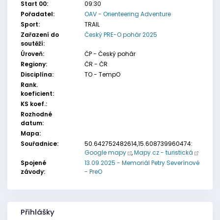
Start 00:
09:30
Pořadatel:
OAV - Orienteering Adventure
Sport:
TRAIL
Zařazení do
Český PRE-O pohár 2025
soutěží:
Úroveň:
ČP - Český pohár
Regiony:
ČR - ČR
Disciplína:
TO - TempO
Rank.
koeficient:
KS koef.:
Rozhodné
datum:
Mapa:
Souřadnice:
50.642752482614,15.608739960474:
Google mapy
,
Mapy.cz - turistická
Spojené
13.09.2025 - Memoriál Petry Severínové
závody:
- PreO
Přihlášky