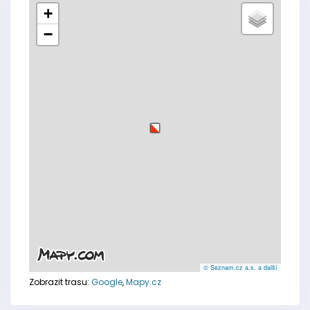
+
−
© Seznam.cz a.s. a další
Zobrazit trasu:
Google
,
Mapy.cz