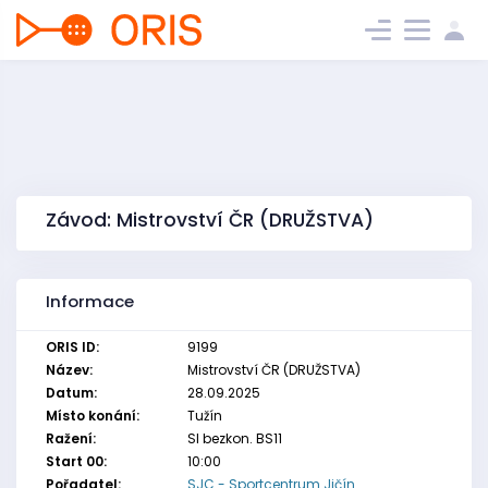
Závod: Mistrovství ČR (DRUŽSTVA)
Informace
ORIS ID:
9199
Název:
Mistrovství ČR (DRUŽSTVA)
Datum:
28.09.2025
Místo konání:
Tužín
Ražení:
SI bezkon. BS11
Start 00:
10:00
Pořadatel:
SJC - Sportcentrum Jičín