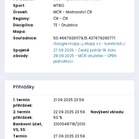
Sport:
MTBO
Úroveň:
MČR - Mistrovství ČR
Regiony:
ČR - ČR
Disciplína:
TE - Družstva
Mapa:
Souřadnice:
50.46679261179,15.437679290771:
Google mapy
,
Mapy.cz - turistická
Spojené
27.09.2025 - Český pohár 18. kolo
závody:
28.09.2025 - MČR družstev - OPEN
jednotlivci
Přihlášky
1. termín
21.09.2025 23:59
přihlášek:
2. termín
22.09.2025 23:59
Navýšení vkladu
:
přihlášek:
50 %
Bankovní účet,
2100548718/2010
VS, SS:
Termín
27.09.2025 23:59