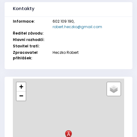
Kontakty
Informace:
602 109 190,
robert.heczko@gmail.com
Ředitel závodu:
Hlavní rozhodčí:
Stavitel tratí:
Zpracovatel
Heczko Robert
přihlášek:
+
−
A