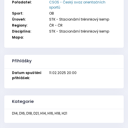
Pořadatel:
CSOS - Český svaz orientačních
sportů
Sport:
OB
Úroveň:
STK - Stacionární tréninkový kemp
Regiony:
ČR - ČR
Disciplína:
STK - Stacionární tréninkový kemp
Mapa:
Přihlášky
Datum spuštění
11.02.2025 20:00
přihlášek:
Kategorie
D14, D16, D18, D21, H14, H16, H18, H21