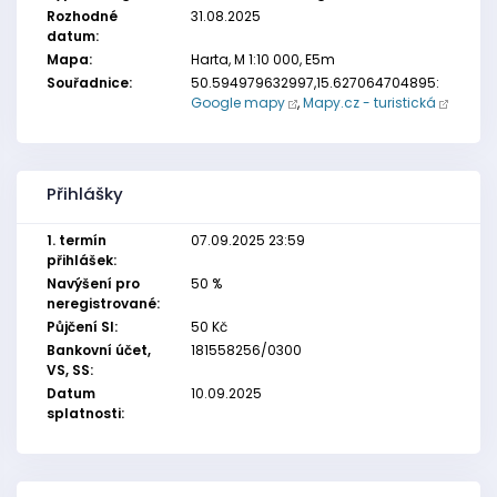
Rozhodné
31.08.2025
datum:
Mapa:
Harta, M 1:10 000, E5m
Souřadnice:
50.594979632997,15.627064704895:
Google mapy
,
Mapy.cz - turistická
Přihlášky
1. termín
07.09.2025 23:59
přihlášek:
Navýšení pro
50 %
neregistrované:
Půjčení SI:
50 Kč
Bankovní účet,
181558256/0300
VS, SS:
Datum
10.09.2025
splatnosti: