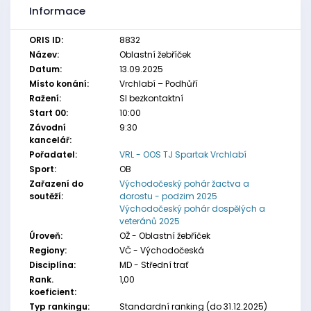
Informace
ORIS ID:
8832
Název:
Oblastní žebříček
Datum:
13.09.2025
Místo konání:
Vrchlabí – Podhůří
Ražení:
SI bezkontaktní
Start 00:
10:00
Závodní
9:30
kancelář:
Pořadatel:
VRL - OOS TJ Spartak Vrchlabí
Sport:
OB
Zařazení do
Východočeský pohár žactva a
soutěží:
dorostu - podzim 2025
Východočeský pohár dospělých a
veteránů 2025
Úroveň:
OŽ - Oblastní žebříček
Regiony:
VČ - Východočeská
Disciplína:
MD - Střední trať
Rank.
1,00
koeficient:
Typ rankingu:
Standardní ranking (do 31.12.2025)