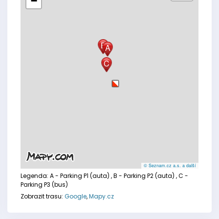
−
B
A
C
© Seznam.cz a.s. a další
Legenda:
A - Parking P1 (auta)
, B - Parking P2 (auta)
, C -
Parking P3 (bus)
Zobrazit trasu:
Google
,
Mapy.cz