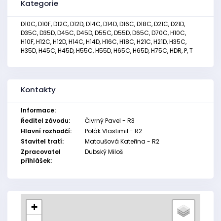
Kategorie
D10C, D10F, D12C, D12D, D14C, D14D, D16C, D18C, D21C, D21D,
D35C, D35D, D45C, D45D, D55C, D55D, D65C, D70C, H10C,
H10F, H12C, H12D, H14C, H14D, H16C, H18C, H21C, H21D, H35C,
H35D, H45C, H45D, H55C, H55D, H65C, H65D, H75C, HDR, P, T
Kontakty
Informace:
Ředitel závodu:
Čivrný Pavel - R3
Hlavní rozhodčí:
Polák Vlastimil - R2
Stavitel tratí:
Matoušová Kateřina - R2
Zpracovatel
Dubský Miloš
přihlášek:
+