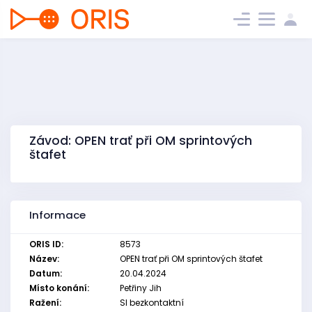
Závod: OPEN trať při OM sprintových
štafet
Informace
ORIS ID:
8573
Název:
OPEN trať při OM sprintových štafet
Datum:
20.04.2024
Místo konání:
Petřiny Jih
Ražení:
SI bezkontaktní