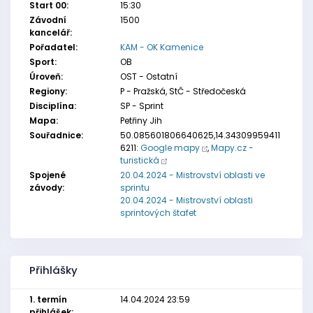
Start 00:
15:30
Závodní
1500
kancelář:
Pořadatel:
KAM - OK Kamenice
Sport:
OB
Úroveň:
OST - Ostatní
Regiony:
P - Pražská, StČ - Středočeská
Disciplína:
SP - Sprint
Mapa:
Petřiny Jih
Souřadnice:
50.085601806640625,14.34309959411
6211:
Google mapy
,
Mapy.cz -
turistická
Spojené
20.04.2024 - Mistrovství oblasti ve
závody:
sprintu
20.04.2024 - Mistrovství oblasti
sprintových štafet
Přihlášky
1. termín
14.04.2024 23:59
přihlášek: