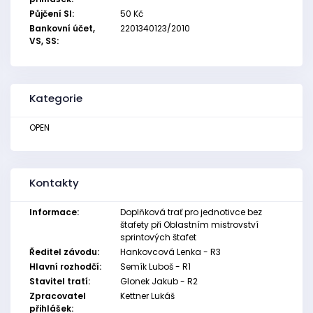
Půjčení SI:
50 Kč
Bankovní účet,
2201340123/2010
VS, SS:
Kategorie
OPEN
Kontakty
Informace:
Doplňková trať pro jednotivce bez
štafety při Oblastním mistrovství
sprintových štafet
Ředitel závodu:
Hankovcová Lenka - R3
Hlavní rozhodčí:
Semík Luboš - R1
Stavitel tratí:
Glonek Jakub - R2
Zpracovatel
Kettner Lukáš
přihlášek: