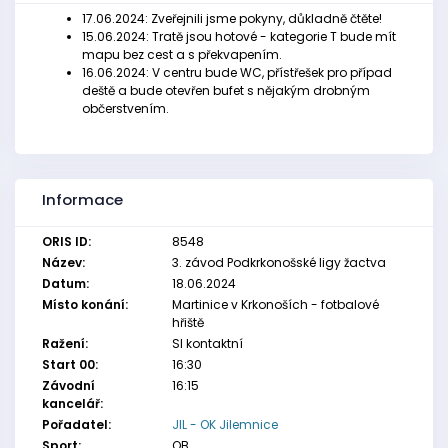
17.06.2024: Zveřejnili jsme pokyny, důkladně čtěte!
15.06.2024: Tratě jsou hotové - kategorie T bude mít
mapu bez cest a s překvapením.
16.06.2024: V centru bude WC, přístřešek pro případ
deště a bude otevřen bufet s nějakým drobným
občerstvením.
Informace
ORIS ID:
8548
Název:
3. závod Podkrkonošské ligy žactva
Datum:
18.06.2024
Místo konání:
Martinice v Krkonoších - fotbalové
hřiště
Ražení:
SI kontaktní
Start 00:
16:30
Závodní
16:15
kancelář:
Pořadatel:
JIL - OK Jilemnice
Sport:
OB