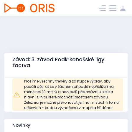
Závod: 3. závod Podkrkonošské ligy
žactva
Prosíme všechny trenéry a zástupce výprav, aby
poučili děti, ať se v žádném případě nepřibližují na
méně než 10 metrů a nezkouší překonávat koleje a
hlavní silnici, které prochází prostorem závodu.
Železnici je možné překonávat jen na místech k tomu
určených - budou vyznačena v mapě a hlídána.
Novinky