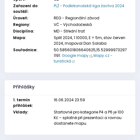
Zařazení do
PLŽ - Podkrkonošská liga žactva 2024
soutěží:
Úroveň:
REG - Regionální závod
Regiony:
VČ - Východočeská
Disciplína:
MD - Střední trať
Mapa:
Split 2024, 1:10000, E = 5m, stav červen
2024, mapoval Dan Salaba
Souřadnice:
50.585601806640625,15.52999973297
1191:
Google mapy
,
Mapy.cz -
turistická
Přihlášky
1. termín
16.06.2024 23:59
přihlášek:
Vklady:
Startovné pro kategorie P4 a P6 je 100
Kč – splatné při prezentaci a rovnou
dostanete mapu.