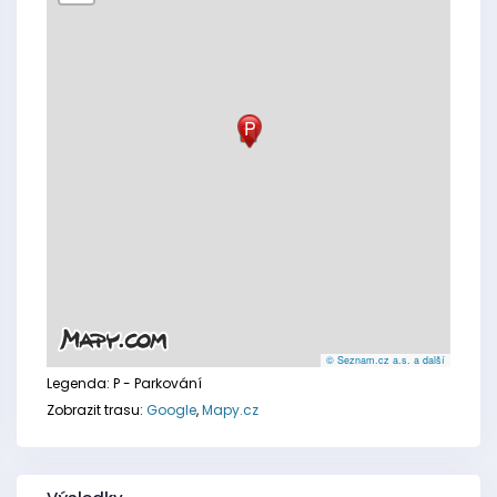
P
© Seznam.cz a.s. a další
Legenda:
P - Parkování
Zobrazit trasu:
Google
,
Mapy.cz