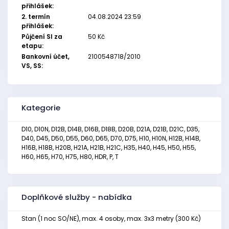
přihlášek:
2. termín
04.08.2024 23:59
přihlášek:
Půjčení SI za
50 Kč
etapu:
Bankovní účet,
2100548718/2010
VS, SS:
Kategorie
D10, D10N, D12B, D14B, D16B, D18B, D20B, D21A, D21B, D21C, D35,
D40, D45, D50, D55, D60, D65, D70, D75, H10, H10N, H12B, H14B,
H16B, H18B, H20B, H21A, H21B, H21C, H35, H40, H45, H50, H55,
H60, H65, H70, H75, H80, HDR, P, T
Doplňkové služby - nabídka
Stan (1 noc SO/NE), max. 4 osoby, max. 3x3 metry (300 Kč)