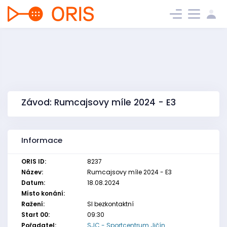
Závod: Rumcajsovy míle 2024 - E3
Informace
ORIS ID:
8237
Název:
Rumcajsovy míle 2024 - E3
Datum:
18.08.2024
Místo konání:
Ražení:
SI bezkontaktní
Start 00:
09:30
Pořadatel:
SJC - Sportcentrum Jičín