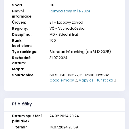
Sport:
OB
Hlavní
Rumcajsovy míle 2024
informace:
Úroveň:
ET - Etapový závod
Regiony:
VČ - Východočeská
Disciplína:
MD - Střední trať
Rank.
1,00
koeficient:
Typ rankingu:
Standardní ranking (do 31.12.2025)
Rozhodné
31.07.2024
datum:
Mapa:
Souřadnice:
50.510501861572,15.02530002594:
Google mapy
,
Mapy.cz - turistická
Přihlášky
Datum spuštění
24.02.2024 20:24
přihlášek:
1. termín
14.07.2024 23:59