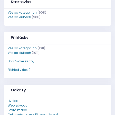
Startovka
Vše po kategoriích
(908)
Vše po klubech
(908)
Přihlášky
Vše po kategoriích
(1011)
Vše po klubech
(1011)
Doplňkové služby
Přehled vkladů
Odkazy
Livelox
Web závodu
Stará mapa
Online výsledky - E1 (oresults.eu)