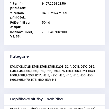
1. termín
14.07.2024 23:59
přihlášek:
2. termín
04.08.2024 23:59
přihlášek:
Půjčení SI za
50 Kč
etapu:
Bankovní účet,
2100548718/2010
VS, SS:
Kategorie
D10, D10N, D12B, D14B, D16B, D18B, D20B, D21A, D21B, D21C, D35,
D40, D45, D50, D55, D60, D65, D70, D75, H10, H10N, H12B, H14B,
H16B, H18B, H20B, H21A, H21B, H21C, H35, H40, H45, H50, H55,
H60, H65, H70, H75, H80, HDR, P, T
Doplňkové služby - nabídka