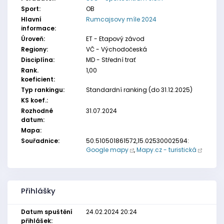
Sport:
OB
Hlavní
Rumcajsovy míle 2024
informace:
Úroveň:
ET - Etapový závod
Regiony:
VČ - Východočeská
Disciplína:
MD - Střední trať
Rank.
1,00
koeficient:
Typ rankingu:
Standardní ranking (do 31.12.2025)
KS koef.:
Rozhodné
31.07.2024
datum:
Mapa:
Souřadnice:
50.510501861572,15.02530002594:
Google mapy
,
Mapy.cz - turistická
Přihlášky
Datum spuštění
24.02.2024 20:24
přihlášek: