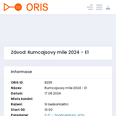
Závod: Rumcajsovy míle 2024 - E1
Informace
ORIS ID:
8235
Název:
Rumcajsovy míle 2024 - E1
Datum:
17.08.2024
Místo konání:
Ražení:
SI bezkontaktní
Start 00:
10:00
Pořadatel:
SJC - Sportcentrum Jičín