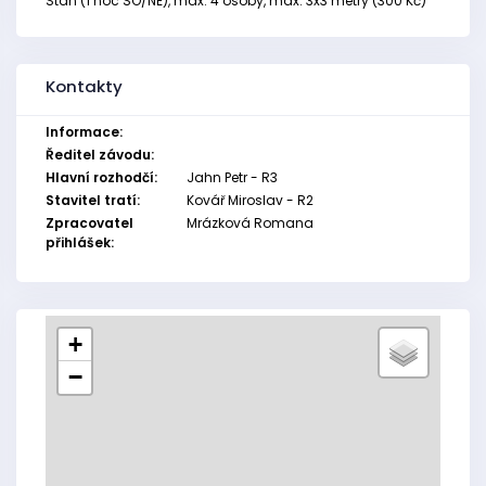
Stan (1 noc SO/NE), max. 4 osoby, max. 3x3 metry (300 Kč)
Kontakty
Informace:
Ředitel závodu:
Hlavní rozhodčí:
Jahn Petr - R3
Stavitel tratí:
Kovář Miroslav - R2
Zpracovatel
Mrázková Romana
přihlášek:
+
−