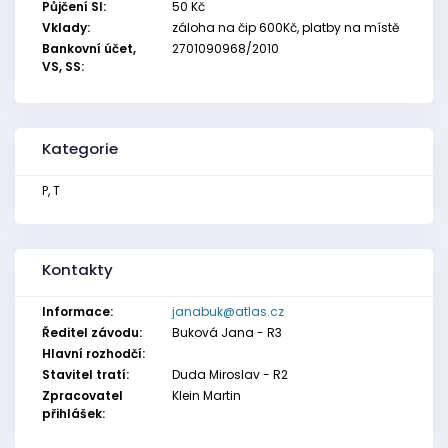
Půjčení SI:
50 Kč
Vklady:
záloha na čip 600Kč, platby na místě
Bankovní účet,
2701090968/2010
VS, SS:
Kategorie
P, T
Kontakty
Informace:
janabuk@atlas.cz
Ředitel závodu:
Buková Jana - R3
Hlavní rozhodčí:
Stavitel tratí:
Duda Miroslav - R2
Zpracovatel
Klein Martin
přihlášek: