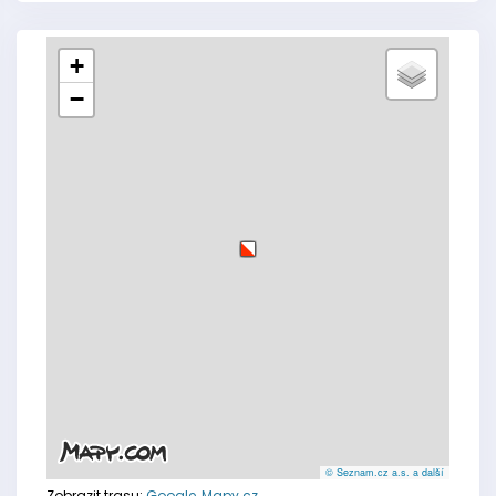
+
−
© Seznam.cz a.s. a další
Zobrazit trasu:
Google
,
Mapy.cz