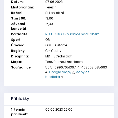
Datum:
07.06.2023
Místo konání:
Terezín
Ražení:
SI kontaktní
Start 00:
13:00
Závodní
16,30
kancelář:
Pořadatel:
ROU - SKOB Roudnice nad Labem
Sport:
OB
Úroveň:
OST - Ostatní
Regiony:
Č - Čechy
Disciplína:
MD - Střední trať
Mapa:
Terezín-mezi hradbami
Souřadnice:
50.51169967651367,14.14630031585693
4:
Google mapy
,
Mapy.cz -
turistická
Přihlášky
1. termín
06.06.2023 22:00
přihlášek: