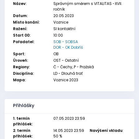
Název:
Správným směrem s VITALITAS -XVII.
ročník
Datum:
20.05.2023
Místo konání:
Voznice
Ražení:
SI kontaktní
Start 00:
10:00
Pořadatel:
SOB - SOBSA
DOR - OK Dobříš
Sport:
OB
Úroveň:
OST - Ostatní
Regiony:
Č - Čechy, P - Pražská
Disciplína:
LD - Dlouhá trať
Mapa:
Voznice 2023
Přihlášky
1. termín
07.05.2023 23:59
přihlášek:
2. termín
14.05.2023 23:59
Navýšení vkladu
:
přihlášek:
50 %