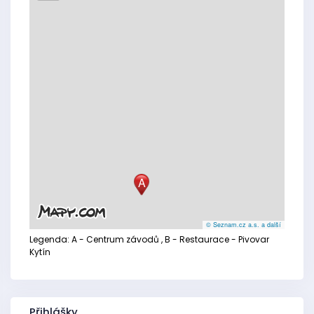
A
© Seznam.cz a.s. a další
Legenda:
A - Centrum závodů
, B - Restaurace - Pivovar
Kytín
Přihlášky