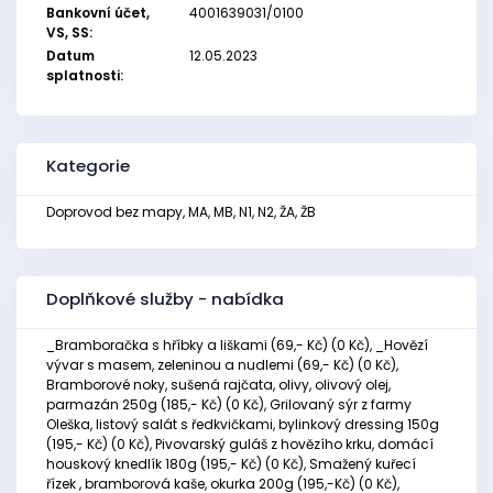
Bankovní účet,
4001639031/0100
VS, SS:
Datum
12.05.2023
splatnosti:
Kategorie
Doprovod bez mapy, MA, MB, N1, N2, ŽA, ŽB
Doplňkové služby - nabídka
_Bramboračka s hříbky a liškami (69,- Kč) (0 Kč), _Hovězí
vývar s masem, zeleninou a nudlemi (69,- Kč) (0 Kč),
Bramborové noky, sušená rajčata, olivy, olivový olej,
parmazán 250g (185,- Kč) (0 Kč), Grilovaný sýr z farmy
Oleška, listový salát s ředkvičkami, bylinkový dressing 150g
(195,- Kč) (0 Kč), Pivovarský guláš z hovězího krku, domácí
houskový knedlík 180g (195,- Kč) (0 Kč), Smažený kuřecí
řízek , bramborová kaše, okurka 200g (195,-Kč) (0 Kč),