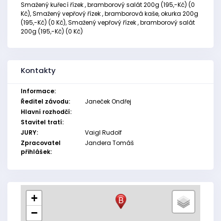
Smažený kuřecí řízek , bramborový salát 200g (195,-Kč) (0
Kč), Smažený vepřový řízek , bramborová kaše, okurka 200g
(195,-Kč) (0 Kč), Smažený vepřový řízek , bramborový salát
200g (195,-Kč) (0 Kč)
Kontakty
Informace:
Ředitel závodu:
Janeček Ondřej
Hlavní rozhodčí:
Stavitel tratí:
JURY:
Vaigl Rudolf
Zpracovatel
Jandera Tomáš
přihlášek:
+
B
−