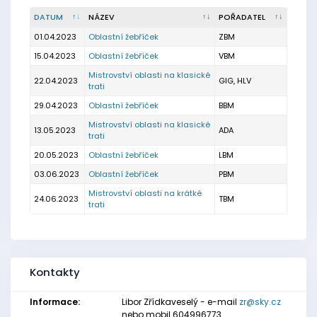
DATUM
NÁZEV
POŘADATEL
01.04.2023
Oblastní žebříček
ZBM
15.04.2023
Oblastní žebříček
VBM
Mistrovství oblasti na klasické
22.04.2023
GIG, HLV
trati
29.04.2023
Oblastní žebříček
BBM
Mistrovství oblasti na klasické
13.05.2023
ADA
trati
20.05.2023
Oblastní žebříček
LBM
03.06.2023
Oblastní žebříček
PBM
Mistrovství oblasti na krátké
24.06.2023
TBM
trati
Kontakty
Informace:
Libor Zřídkaveselý - e-mail
zr@sky.cz
nebo mobil 604996773