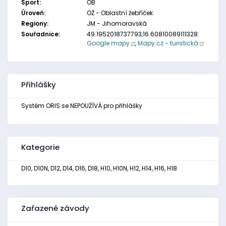
Sport:
OB
Úroveň:
OŽ - Oblastní žebříček
Regiony:
JM - Jihomoravská
Souřadnice:
49.1952018737793,16.60810089111328:
Google mapy
,
Mapy.cz - turistická
Přihlášky
Systém ORIS se NEPOUŽÍVÁ pro přihlášky
Kategorie
D10, D10N, D12, D14, D16, D18, H10, H10N, H12, H14, H16, H18
Zařazené závody