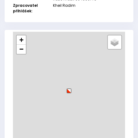
Zpracovatel
Kheil Radim
přihlášek:
+
−