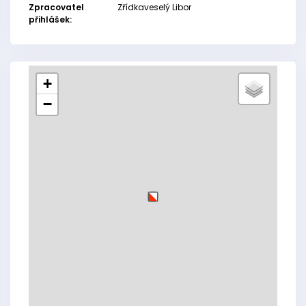
Zpracovatel
Zřídkaveselý Libor
přihlášek:
+
−