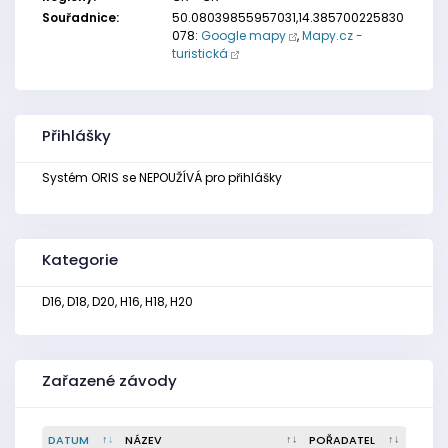
Souřadnice:
50.08039855957031,14.385700225830
078:
Google mapy
,
Mapy.cz -
turistická
Přihlášky
Systém ORIS se NEPOUŽÍVÁ pro přihlášky
Kategorie
D16, D18, D20, H16, H18, H20
Zařazené závody
DATUM
NÁZEV
POŘADATEL