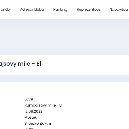
ebříčky
Adresář klubů
Ranking
Reprezentace
Nápověda
jsovy míle - E1
6779
Rumcajsovy míle - E1
12.08.2022
Mostek
SI bezkontaktní