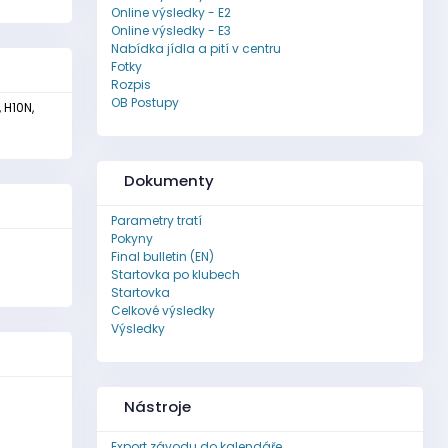
Online výsledky - E2
Online výsledky - E3
Nabídka jídla a pití v centru
Fotky
Rozpis
OB Postupy
, H10N,
Dokumenty
Parametry tratí
Pokyny
Final bulletin (EN)
Startovka po klubech
Startovka
Celkové výsledky
Výsledky
Nástroje
Export závodu do kalendáře