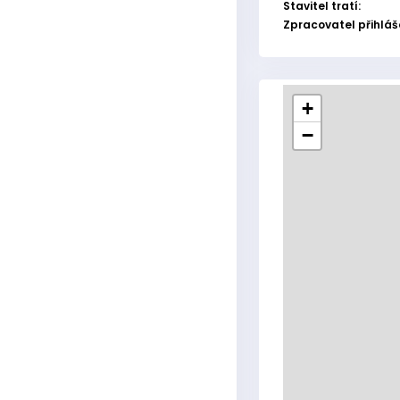
Stavitel tratí:
Zpracovatel přihláš
+
−