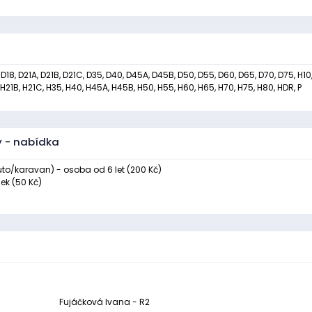
6, D18, D21A, D21B, D21C, D35, D40, D45A, D45B, D50, D55, D60, D65, D70, D75, H10
A, H21B, H21C, H35, H40, H45A, H45B, H50, H55, H60, H65, H70, H75, H80, HDR, P
y - nabídka
o/karavan) - osoba od 6 let (200 Kč)
ek (50 Kč)
Fujáčková Ivana - R2