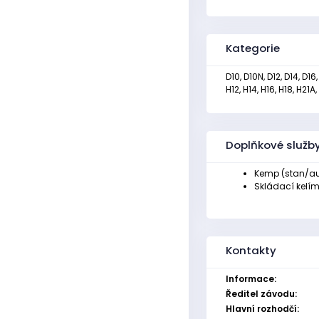
Kategorie
D10, D10N, D12, D14, D1
H12, H14, H16, H18, H21
Doplňkové služb
Kemp (stan/aut
Skládací kelím
Kontakty
Informace:
Ředitel závodu:
Hlavní rozhodčí: