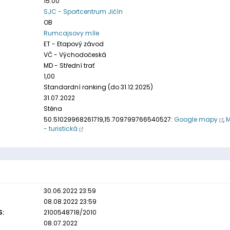
15:00
SJC - Sportcentrum Jičín
OB
Rumcajsovy míle
ET - Etapový závod
VČ - Východočeská
MD - Střední trať
1,00
Standardní ranking (do 31.12.2025)
31.07.2022
Stěna
50.51029968261719,15.709799766540527:
Google mapy
,
M
- turistická
30.06.2022 23:59
08.08.2022 23:59
S:
2100548718/2010
08.07.2022