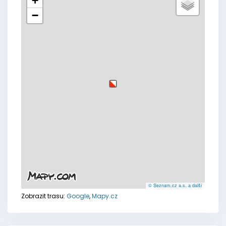
+
−
© Seznam.cz a.s. a další
Zobrazit trasu:
Google
,
Mapy.cz