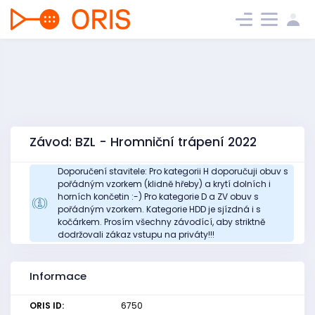
Závod: BZL - Hromniční trápení 2022
Doporučení stavitele: Pro kategorii H doporučuji obuv s
pořádným vzorkem (klidně hřeby) a krytí dolních i
horních končetin :-) Pro kategorie D a ZV obuv s
pořádným vzorkem. Kategorie HDD je sjízdná i s
kočárkem. Prosím všechny závodící, aby striktně
dodržovali zákaz vstupu na priváty!!!
Informace
ORIS ID:
6750