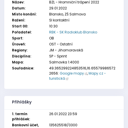
Název:
BZL - Hromniční trápení 2022
Datum:
29.01.2022
Místo konání:
Blansko, ZŠ Salmova
Ražení:
SI kontaktní
Start 00:
10:30
Pořadatel:
RBK - SK Radioklub Blansko
Sport:
OB
Úroveň:
OST - Ostatní
Regiony:
JM - Jihomoravská
Disciplína:
SP - Sprint
Mapa:
Salmovka 1:4000
Souřadnice:
49.365299224853516,16.65579986572
2656:
Google mapy
,
Mapy.cz -
turistická
Přihlášky
1. termín
26.01.2022 23:59
přihlášek:
Bankovní účet,
135625518/0300