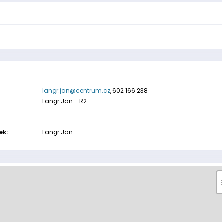
langr.jan@centrum.cz
, 602 166 238
Langr Jan - R2
ek:
Langr Jan