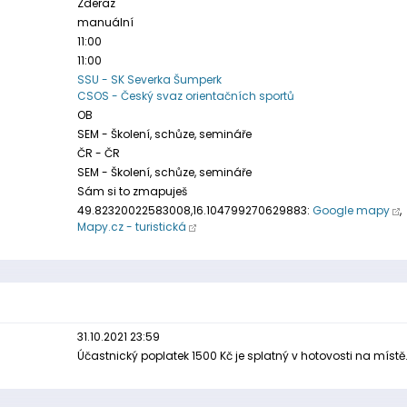
Zderaz
manuální
11:00
11:00
SSU - SK Severka Šumperk
CSOS - Český svaz orientačních sportů
OB
SEM - Školení, schůze, semináře
ČR - ČR
SEM - Školení, schůze, semináře
Sám si to zmapuješ
49.82320022583008,16.104799270629883:
Google mapy
,
Mapy.cz - turistická
31.10.2021 23:59
Účastnický poplatek 1500 Kč je splatný v hotovosti na místě