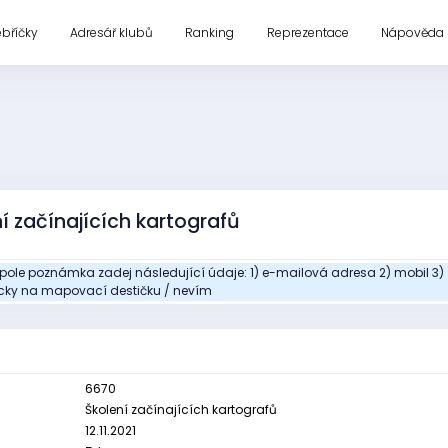
ebříčky
Adresář klubů
Ranking
Reprezentace
Nápověda
í začínajících kartografů
 pole poznámka zadej následující údaje: 1) e-mailová adresa 2) mobil 
sicky na mapovací destičku / nevím
6670
Školení začínajících kartografů
12.11.2021