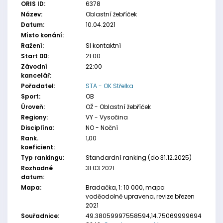
ORIS ID:
6378
Název:
Oblastní žebříček
Datum:
10.04.2021
Místo konání:
Ražení:
SI kontaktní
Start 00:
21:00
Závodní
22:00
kancelář:
Pořadatel:
STA - OK Střelka
Sport:
OB
Úroveň:
OŽ - Oblastní žebříček
Regiony:
VY - Vysočina
Disciplína:
NO - Noční
Rank.
1,00
koeficient:
Typ rankingu:
Standardní ranking (do 31.12.2025)
Rozhodné
31.03.2021
datum:
Mapa:
Bradačka, 1: 10 000, mapa
voděodolně upravena, revize březen
2021
Souřadnice:
49.38059997558594,14.75069999694