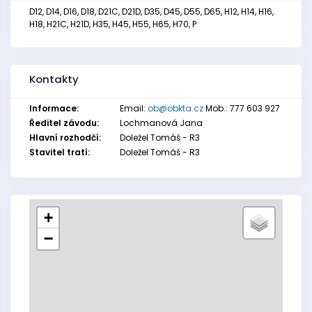
D12, D14, D16, D18, D21C, D21D, D35, D45, D55, D65, H12, H14, H16,
H18, H21C, H21D, H35, H45, H55, H65, H70, P
Kontakty
Informace:
Email:
ob@obkta.cz
Mob.: 777 603 927
Ředitel závodu:
Lochmanová Jana
Hlavní rozhodčí:
Doležel Tomáš - R3
Stavitel tratí:
Doležel Tomáš - R3
+
−