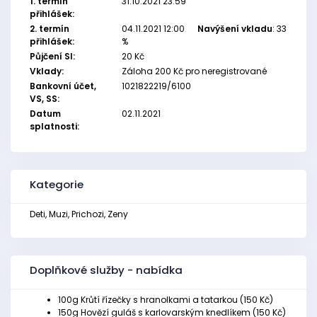
1. termín
31.10.2021 23:59
přihlášek:
2. termín
04.11.2021 12:00
Navýšení vkladu
: 33
přihlášek:
%
Půjčení SI:
20 Kč
Vklady:
Záloha 200 Kč pro neregistrované
Bankovní účet,
1021822219/6100
VS, SS:
Datum
02.11.2021
splatnosti:
Kategorie
Deti, Muzi, Prichozi, Zeny
Doplňkové služby - nabídka
100g Krůtí řízečky s hranolkami a tatarkou (150 Kč)
150g Hovězí guláš s karlovarským knedlíkem (150 Kč)