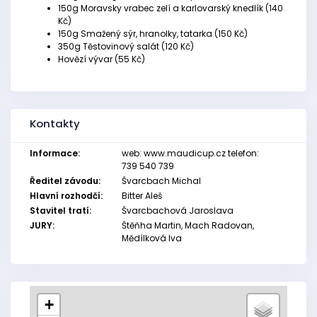
150g Moravsky vrabec zelí a karlovarský knedlík (140
Kč)
150g Smažený sýr, hranolky, tatarka (150 Kč)
350g Těstovinový salát (120 Kč)
Hovězí vývar (55 Kč)
Kontakty
Informace:
web: www.maudicup.cz telefon:
739 540 739
Ředitel závodu:
Švarcbach Michal
Hlavní rozhodčí:
Bitter Aleš
Stavitel tratí:
Švarcbachová Jaroslava
JURY:
Štěňha Martin, Mach Radovan,
Mědílková Iva
+