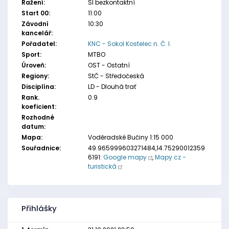
Ražení:
SI bezkontaktní
Start 00:
11:00
Závodní
10:30
kancelář:
Pořadatel:
KNC - Sokol Kostelec n. Č. l.
Sport:
MTBO
Úroveň:
OST - Ostatní
Regiony:
StČ - Středočeská
Disciplína:
LD - Dlouhá trať
Rank.
0.9
koeficient:
Rozhodné
datum:
Mapa:
Voděradské Bučiny 1:15 000
Souřadnice:
49.965999603271484,14.75290012359
6191:
Google mapy
,
Mapy.cz -
turistická
Přihlášky