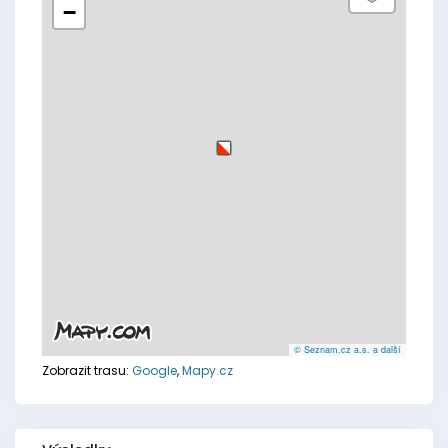
−
© Seznam.cz a.s. a další
Zobrazit trasu:
Google
,
Mapy.cz