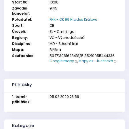
Start 00:
10:00
Závodní
9:45
kancelář:
Pořadatel:
PHK - OK 99 Hradec Králové
Sport:
OB
Úroveň:
ZL - Zimní liga
Regiony:
VČ - Východočeská
Disciplína:
MD - Střední trať
Mapa:
Biřička
Souřadnice:
50.1713981628418,15.85219955444336:
Google mapy
,
Mapy.cz - turistická
Přihlášky
1. termín
05.02.2020 23:59
přihlášek:
Kategorie