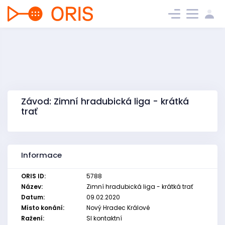
Závod: Zimní hradubická liga - krátká
trať
Informace
ORIS ID:
5788
Název:
Zimní hradubická liga - krátká trať
Datum:
09.02.2020
Místo konání:
Nový Hradec Králové
Ražení:
SI kontaktní