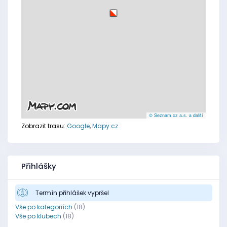
© Seznam.cz a.s. a další
Zobrazit trasu:
Google
,
Mapy.cz
Přihlášky
Termín přihlášek vypršel
Vše po kategoriích
(18)
Vše po klubech
(18)