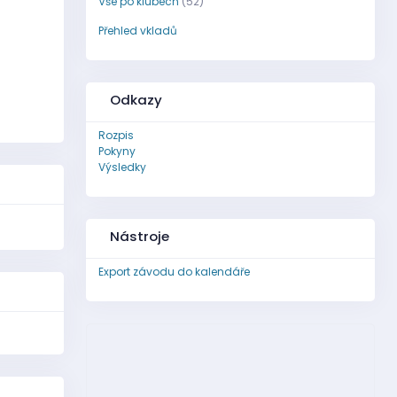
Vše po klubech
(52)
Přehled vkladů
Odkazy
Rozpis
Pokyny
Výsledky
Nástroje
Export závodu do kalendáře