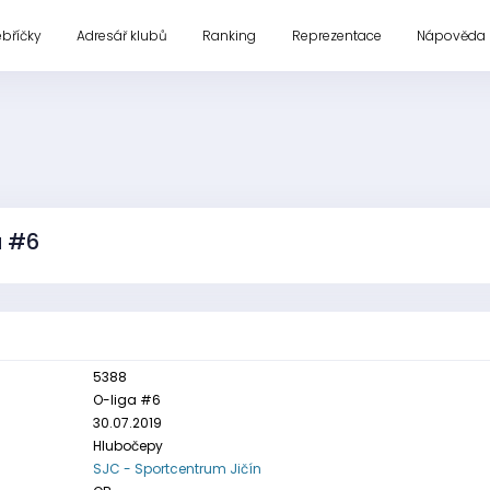
ebříčky
Adresář klubů
Ranking
Reprezentace
Nápověda
a #6
5388
O-liga #6
30.07.2019
Hlubočepy
SJC - Sportcentrum Jičín