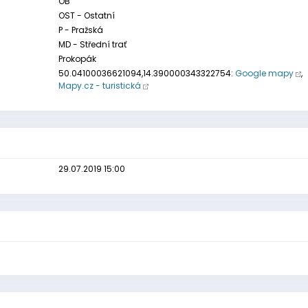
OB
OST - Ostatní
P - Pražská
MD - Střední trať
Prokopák
50.04100036621094,14.390000343322754:
Google mapy
,
Mapy.cz - turistická
29.07.2019 15:00