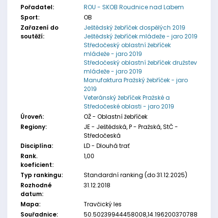
Pořadatel:
ROU - SKOB Roudnice nad Labem
Sport:
OB
Zařazení do
Ještědský žebříček dospělých 2019
soutěží:
Ještědský žebříček mládeže - jaro 2019
Středočeský oblastní žebříček
mládeže - jaro 2019
Středočeský oblastní žebříček družstev
mládeže - jaro 2019
Manufaktura Pražský žebříček - jaro
2019
Veteránský žebříček Pražské a
Středočeské oblasti - jaro 2019
Úroveň:
OŽ - Oblastní žebříček
Regiony:
JE - Ještědská, P - Pražská, StČ -
Středočeská
Disciplína:
LD - Dlouhá trať
Rank.
1,00
koeficient:
Typ rankingu:
Standardní ranking (do 31.12.2025)
Rozhodné
31.12.2018
datum:
Mapa:
Travčický les
Souřadnice:
50.50239944458008,14.196200370788