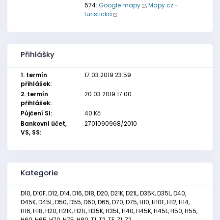
574:
Google mapy
,
Mapy.cz -
turistická
Přihlášky
1. termín
17.03.2019 23:59
přihlášek:
2. termín
20.03.2019 17:00
přihlášek:
Půjčení SI:
40 Kč
Bankovní účet,
2701090968/2010
VS, SS:
Kategorie
D10, D10F, D12, D14, D16, D18, D20, D21K, D21L, D35K, D35L, D40,
D45K, D45L, D50, D55, D60, D65, D70, D75, H10, H10F, H12, H14,
H16, H18, H20, H21K, H21L, H35K, H35L, H40, H45K, H45L, H50, H55,
H60, H65, H70, H75, H80, T1, T2, TF, Z1, Z2