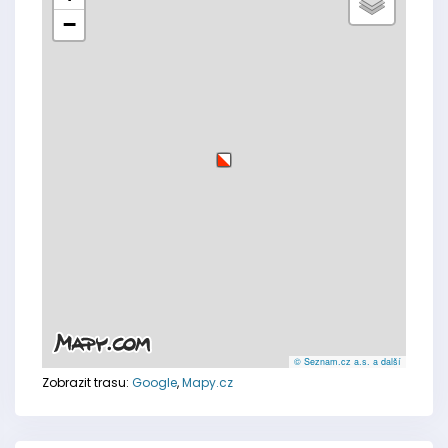
−
© Seznam.cz a.s. a další
Zobrazit trasu:
Google
,
Mapy.cz