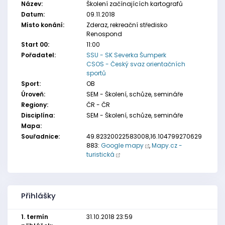
Název:
Školení začínajících kartografů
Datum:
09.11.2018
Místo konání:
Zderaz, rekreační středisko
Renospond
Start 00:
11:00
Pořadatel:
SSU - SK Severka Šumperk
CSOS - Český svaz orientačních
sportů
Sport:
OB
Úroveň:
SEM - Školení, schůze, semináře
Regiony:
ČR - ČR
Disciplína:
SEM - Školení, schůze, semináře
Mapa:
Souřadnice:
49.82320022583008,16.104799270629
883:
Google mapy
,
Mapy.cz -
turistická
Přihlášky
1. termín
31.10.2018 23:59