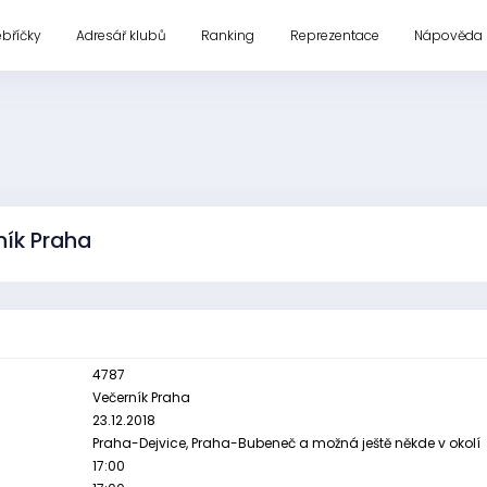
ebříčky
Adresář klubů
Ranking
Reprezentace
Nápověda
ník Praha
4787
Večerník Praha
23.12.2018
Praha-Dejvice, Praha-Bubeneč a možná ještě někde v okolí
17:00