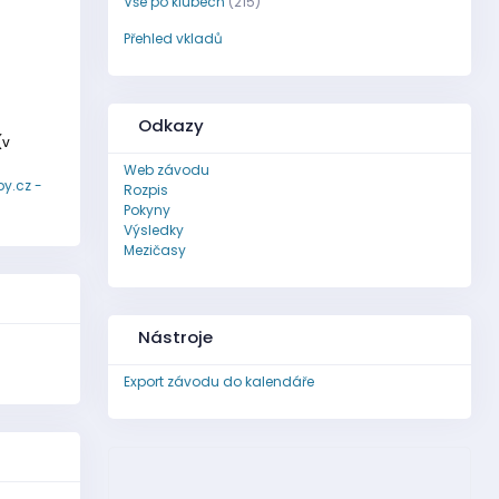
Vše po klubech
(215)
Přehled vkladů
Odkazy
(v
Web závodu
y.cz -
Rozpis
Pokyny
Výsledky
Mezičasy
Nástroje
Export závodu do kalendáře