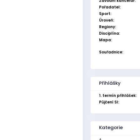
Závodní kancelář:
Pořadatel:
Sport:
Úroveň:
Regiony:
Disciplína:
Mapa:
Souřadnice:
Přihlášky
1. termín přihlášek:
Půjčení SI:
Kategorie
A