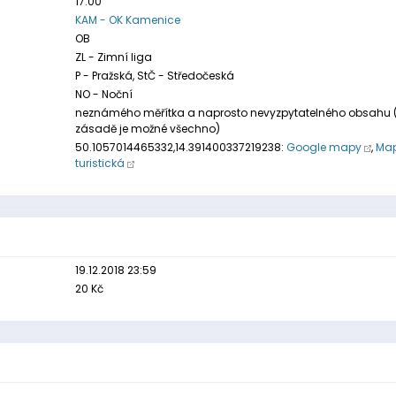
17:00
KAM - OK Kamenice
OB
ZL - Zimní liga
P - Pražská, StČ - Středočeská
NO - Noční
neznámého měřítka a naprosto nevyzpytatelného obsahu 
zásadě je možné všechno)
50.1057014465332,14.391400337219238:
Google mapy
,
Map
turistická
19.12.2018 23:59
20 Kč