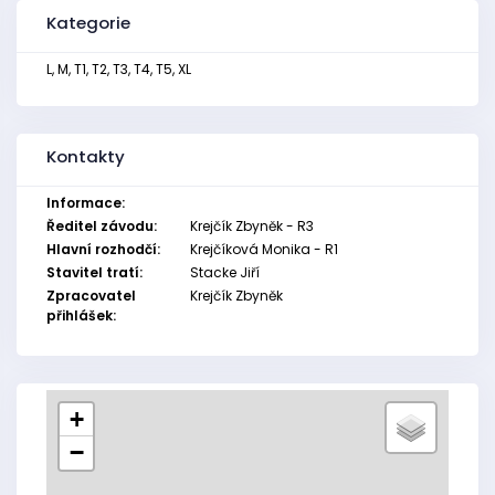
Kategorie
L, M, T1, T2, T3, T4, T5, XL
Kontakty
Informace:
Ředitel závodu:
Krejčík Zbyněk - R3
Hlavní rozhodčí:
Krejčíková Monika - R1
Stavitel tratí:
Stacke Jiří
Zpracovatel
Krejčík Zbyněk
přihlášek:
+
−