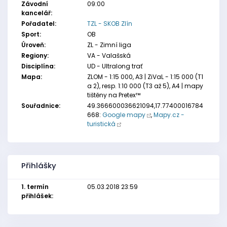
Závodní
09:00
kancelář:
Pořadatel:
TZL - SKOB Zlín
Sport:
OB
Úroveň:
ZL - Zimní liga
Regiony:
VA - Valašská
Disciplína:
UD - Ultralong trať
Mapa:
ZLOM - 1:15 000, A3 | ZiVaL - 1:15 000 (T1
a 2), resp. 1:10 000 (T3 až 5), A4 | mapy
tištěny na Pretex™
Souřadnice:
49.366600036621094,17.77400016784
668:
Google mapy
,
Mapy.cz -
turistická
Přihlášky
1. termín
05.03.2018 23:59
přihlášek: