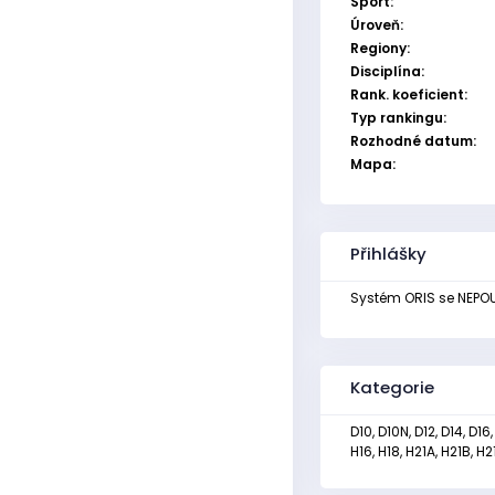
Sport:
Úroveň:
Regiony:
Disciplína:
Rank. koeficient:
Typ rankingu:
Rozhodné datum:
Mapa:
Přihlášky
Systém ORIS se NEPOU
Kategorie
D10, D10N, D12, D14, D16
H16, H18, H21A, H21B, H