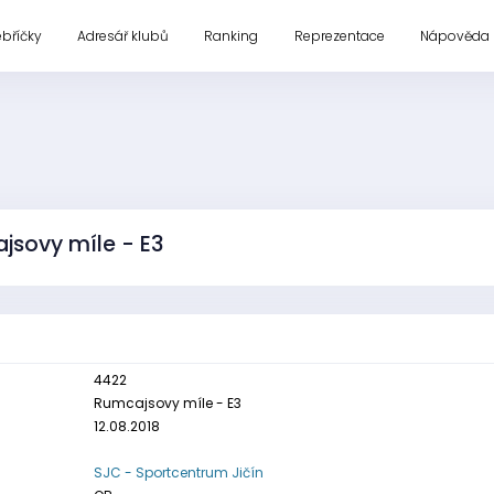
ebříčky
Adresář klubů
Ranking
Reprezentace
Nápověda
jsovy míle - E3
4422
Rumcajsovy míle - E3
12.08.2018
SJC - Sportcentrum Jičín