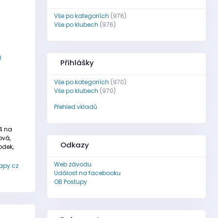
Vše po kategoriích
(976)
Vše po klubech
(976)
8
Přihlášky
Vše po kategoriích
(970)
Vše po klubech
(970)
Přehled vkladů
A4 na
ová,
Odkazy
odek,
Web závodu
apy.cz
Událost na facebooku
OB Postupy