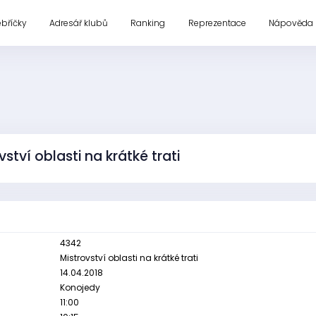
ebříčky
Adresář klubů
Ranking
Reprezentace
Nápověda
ství oblasti na krátké trati
4342
Mistrovství oblasti na krátké trati
14.04.2018
Konojedy
11:00