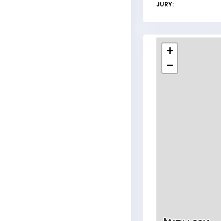
JURY:
+
−