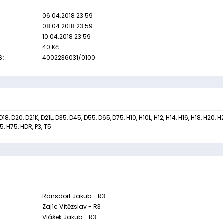
06.04.2018 23:59
08.04.2018 23:59
10.04.2018 23:59
40 Kč
S:
4002236031/0100
 D18, D20, D21K, D21L, D35, D45, D55, D65, D75, H10, H10L, H12, H14, H16, H18, H20, H
5, H75, HDR, P3, T5
Ransdorf Jakub - R3
Zajíc Vítězslav - R3
Vlášek Jakub - R3