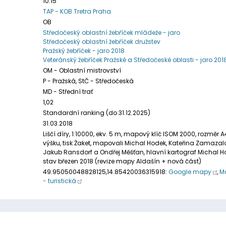
10:15
TAP - KOB Tretra Praha
OB
Středočeský oblastní žebříček mládeže - jaro
Středočeský oblastní žebříček družstev
Pražský žebříček - jaro 2018
Veteránský žebříček Pražské a Středočeské oblasti - jaro 201
OM - Oblastní mistrovství
P - Pražská, StČ - Středočeská
MD - Střední trať
1,02
Standardní ranking (do 31.12.2025)
31.03.2018
Liščí díry, 1:10000, ekv. 5 m, mapový klíč ISOM 2000, rozměr 
výšku, tisk Žaket, mapovali Michal Hodek, Kateřina Zamazal
Jakub Ransdorf a Ondřej Měšťan, hlavní kartograf Michal H
stav březen 2018 (revize mapy Aldašín + nová část)
49.95050048828125,14.85420036315918:
Google mapy
,
M
- turistická