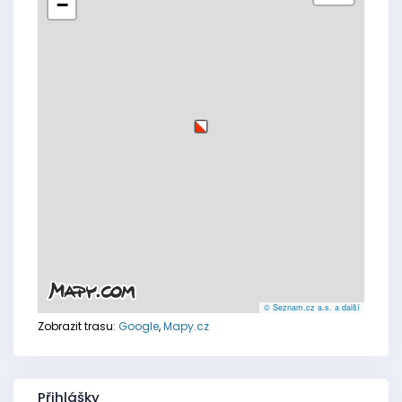
−
© Seznam.cz a.s. a další
Zobrazit trasu:
Google
,
Mapy.cz
Přihlášky