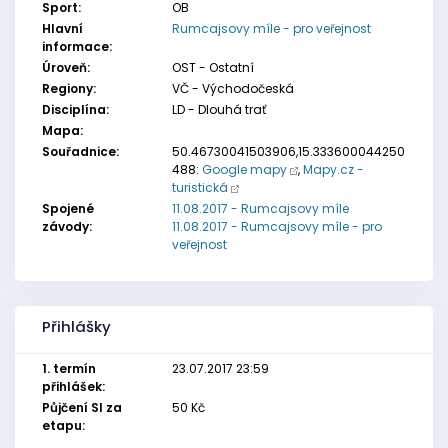
Sport:
OB
Hlavní
Rumcajsovy míle - pro veřejnost
informace:
Úroveň:
OST - Ostatní
Regiony:
VČ - Východočeská
Disciplína:
LD - Dlouhá trať
Mapa:
Souřadnice:
50.46730041503906,15.333600044250
488:
Google mapy
,
Mapy.cz -
turistická
Spojené
11.08.2017 - Rumcajsovy míle
závody:
11.08.2017 - Rumcajsovy míle - pro
veřejnost
Přihlášky
1. termín
23.07.2017 23:59
přihlášek:
Půjčení SI za
50 Kč
etapu: