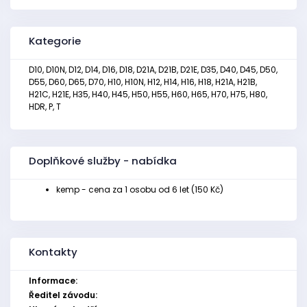
Kategorie
D10, D10N, D12, D14, D16, D18, D21A, D21B, D21E, D35, D40, D45, D50,
D55, D60, D65, D70, H10, H10N, H12, H14, H16, H18, H21A, H21B,
H21C, H21E, H35, H40, H45, H50, H55, H60, H65, H70, H75, H80,
HDR, P, T
Doplňkové služby - nabídka
kemp - cena za 1 osobu od 6 let (150 Kč)
Kontakty
Informace:
Ředitel závodu: