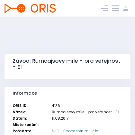
Závod: Rumcajsovy míle - pro veřejnost
- E1
Informace
ORIS ID:
4136
Název:
Rumcajsovy míle - pro veřejnost - E1
Datum:
11.08.2017
Místo konání:
Pořadatel:
SJC - Sportcentrum Jičín