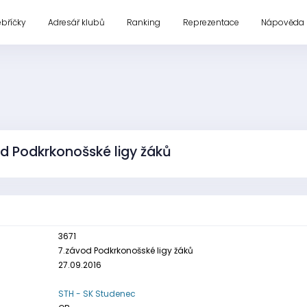
ebříčky
Adresář klubů
Ranking
Reprezentace
Nápověda
d Podkrkonošské ligy žáků
3671
7.závod Podkrkonošské ligy žáků
27.09.2016
STH - SK Studenec