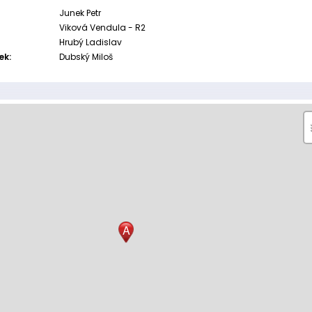
Junek Petr
Viková Vendula - R2
Hrubý Ladislav
ek:
Dubský Miloš
A