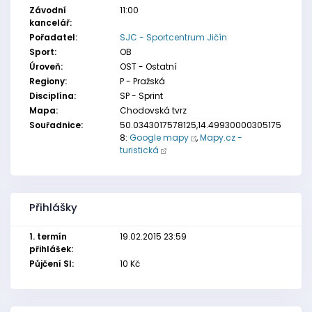
Závodní
11:00
kancelář:
Pořadatel:
SJC - Sportcentrum Jičín
Sport:
OB
Úroveň:
OST - Ostatní
Regiony:
P - Pražská
Disciplína:
SP - Sprint
Mapa:
Chodovská tvrz
Souřadnice:
50.0343017578125,14.49930000305175
8:
Google mapy
,
Mapy.cz -
turistická
Přihlášky
1. termín
19.02.2015 23:59
přihlášek:
Půjčení SI:
10 Kč