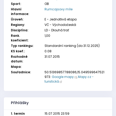
Sport:
OB
Hlavní
Rumcajsovy míle
informace:
Úroveň:
E - Jednotlivá etapa
Regiony:
VČ - Východočeská
Disciplína:
LD - Dlouhá trať
Rank.
1,00
koeficient:
Typ rankingu:
Standardní ranking (do 31.12.2025)
KS koef.:
0.08
Rozhodné
31.07.2015
datum:
Mapa:
Souřadnice:
50.51369857788086,15.049599647521
973:
Google mapy
,
Mapy.cz -
turistická
Přihlášky
1. termín
15.07.2015 23:59