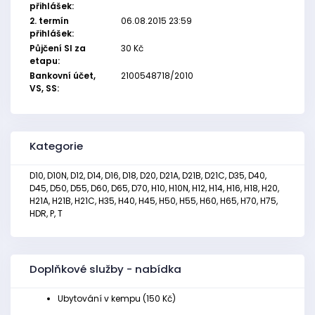
přihlášek:
2. termín
06.08.2015 23:59
přihlášek:
Půjčení SI za
30 Kč
etapu:
Bankovní účet,
2100548718/2010
VS, SS:
Kategorie
D10, D10N, D12, D14, D16, D18, D20, D21A, D21B, D21C, D35, D40,
D45, D50, D55, D60, D65, D70, H10, H10N, H12, H14, H16, H18, H20,
H21A, H21B, H21C, H35, H40, H45, H50, H55, H60, H65, H70, H75,
HDR, P, T
Doplňkové služby - nabídka
Ubytování v kempu (150 Kč)