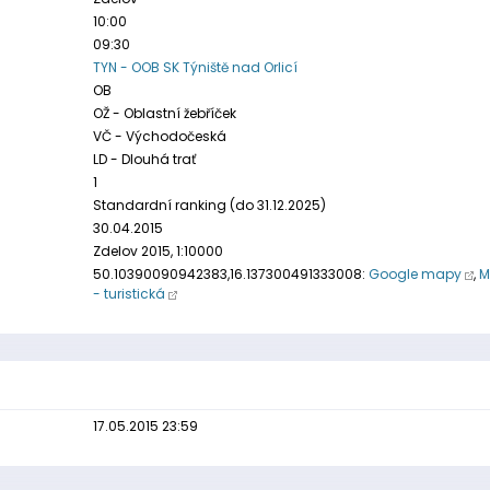
10:00
09:30
TYN - OOB SK Týniště nad Orlicí
OB
OŽ - Oblastní žebříček
VČ - Východočeská
LD - Dlouhá trať
1
Standardní ranking (do 31.12.2025)
30.04.2015
Zdelov 2015, 1:10000
50.10390090942383,16.137300491333008:
Google mapy
,
M
- turistická
17.05.2015 23:59