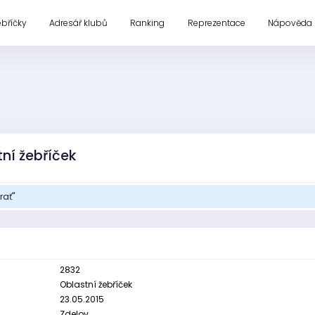
ebříčky
Adresář klubů
Ranking
Reprezentace
Nápověda
ní žebříček
rať"
2832
Oblastní žebříček
23.05.2015
Zdelov