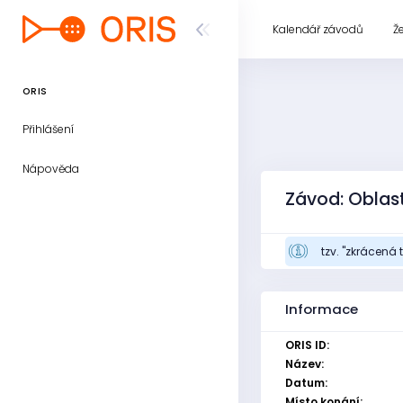
Kalendář závodů
Ž
ORIS
Přihlášení
Nápověda
Závod: Oblast
tzv. "zkrácená t
Informace
ORIS ID:
Název:
Datum:
Místo konání: