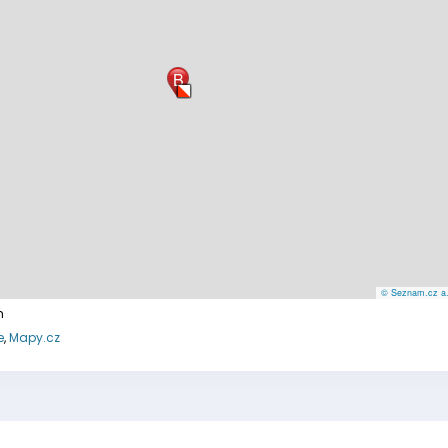
B
© Seznam.cz a.s
m
e
,
Mapy.cz