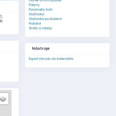
Plánek shromaždiště
Pokyny
Parametry tratí
Startovka
C,
Startovka po klubech
D,
Protokol
Ztráty a nálezy
Nástroje
Export závodu do kalendáře