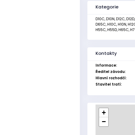
Kategorie
D10C, D10N, D12C, D12D
D65C, H10C, H10N, H12C
H55C, H55D, H65C, H70
Kontakty
Informace:
Ředitel závodu:
Hlavní rozhodčí:
Stavitel tratí:
+
−