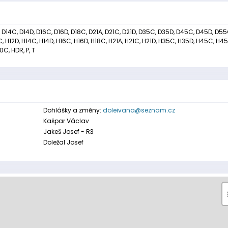
, D14C, D14D, D16C, D16D, D18C, D21A, D21C, D21D, D35C, D35D, D45C, D45D, D55
, H12D, H14C, H14D, H16C, H16D, H18C, H21A, H21C, H21D, H35C, H35D, H45C, H45
C, HDR, P, T
Dohlášky a změny:
doleivana@seznam.cz
Kašpar Václav
Jakeš Josef - R3
Doležal Josef