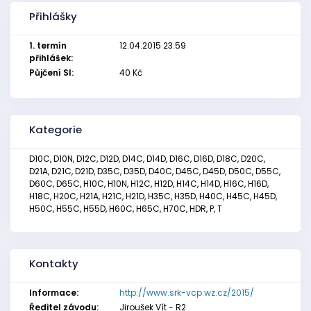
Přihlášky
1. termín
12.04.2015 23:59
přihlášek:
Půjčení SI:
40 Kč
Kategorie
D10C, D10N, D12C, D12D, D14C, D14D, D16C, D16D, D18C, D20C,
D21A, D21C, D21D, D35C, D35D, D40C, D45C, D45D, D50C, D55C,
D60C, D65C, H10C, H10N, H12C, H12D, H14C, H14D, H16C, H16D,
H18C, H20C, H21A, H21C, H21D, H35C, H35D, H40C, H45C, H45D,
H50C, H55C, H55D, H60C, H65C, H70C, HDR, P, T
Kontakty
Informace:
http://www.srk-vcp.wz.cz/2015/
Ředitel závodu:
Jiroušek Vít - R2