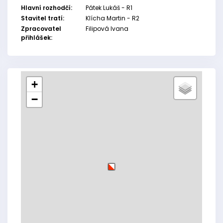
Hlavní rozhodčí:
Pátek Lukáš - R1
Stavitel tratí:
Klícha Martin - R2
Zpracovatel
Filipová Ivana
přihlášek:
+
−