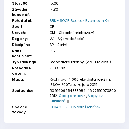
Start 00:
15:00
Závodní
14:30
kancelář:
Pořadatel:
SRK - SOOB Spartak Rychnov n.Kn.
Sport:
OB
Úroveň:
OM - Oblastní mistrovství
Regiony:
VČ - Východočeská
Disciplína:
SP - Sprint
Rank.
1,02
koeficient:
Typ rankingu:
Standardní ranking (do 31.12.2025)
Rozhodné
31.03.2015
datum:
Mapa:
Rychnov, 1:4 000, ekvidistance 2 m,
ISSOM 2007, revize jaro 2015
Souřadnice:
50.166099548339844,16.27510070800
7812:
Google mapy
,
Mapy.cz -
turistická
Spojené
18.04.2015 - Oblastní žebříček
závody: