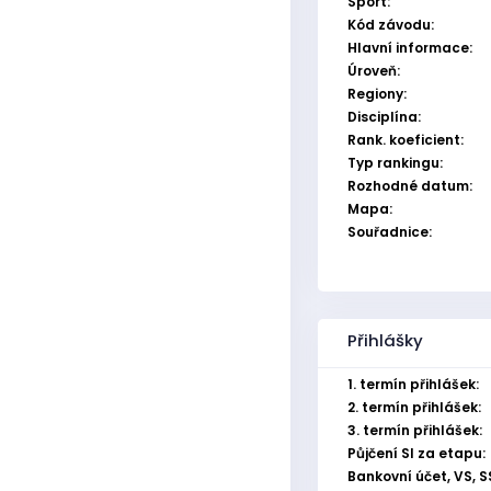
Sport:
Kód závodu:
Hlavní informace:
Úroveň:
Regiony:
Disciplína:
Rank. koeficient:
Typ rankingu:
Rozhodné datum:
Mapa:
Souřadnice:
Přihlášky
1. termín přihlášek:
2. termín přihlášek:
3. termín přihlášek:
Půjčení SI za etapu:
Bankovní účet, VS, S