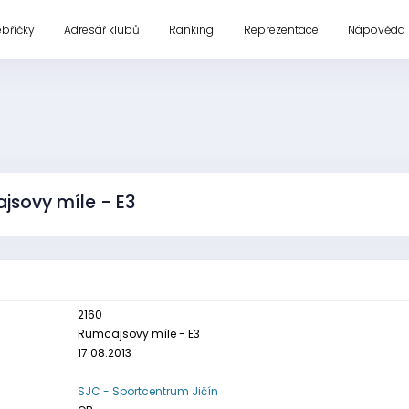
ebříčky
Adresář klubů
Ranking
Reprezentace
Nápověda
jsovy míle - E3
2160
Rumcajsovy míle - E3
17.08.2013
SJC - Sportcentrum Jičín