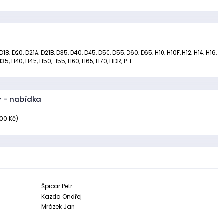
, D18, D20, D21A, D21B, D35, D40, D45, D50, D55, D60, D65, H10, H10F, H12, H14, H16,
H35, H40, H45, H50, H55, H60, H65, H70, HDR, P, T
y - nabídka
00 Kč)
Špicar Petr
Kazda Ondřej
Mrázek Jan