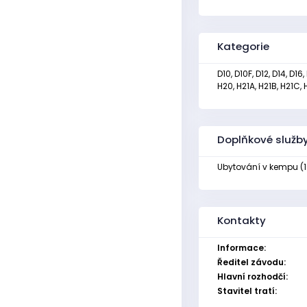
Kategorie
D10, D10F, D12, D14, D16
H20, H21A, H21B, H21C, 
Doplňkové služb
Ubytování v kempu (1
Kontakty
Informace:
Ředitel závodu:
Hlavní rozhodčí:
Stavitel tratí: