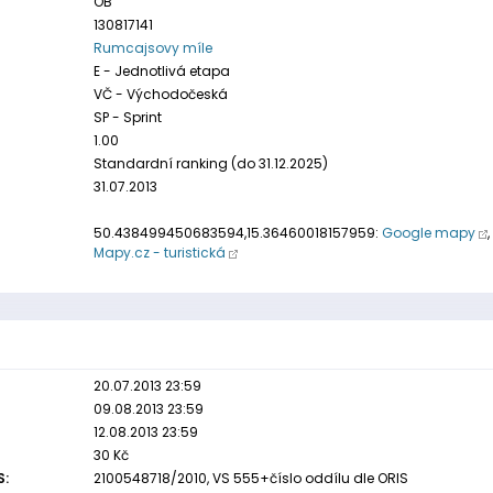
OB
130817141
Rumcajsovy míle
E - Jednotlivá etapa
VČ - Východočeská
SP - Sprint
1.00
Standardní ranking (do 31.12.2025)
31.07.2013
50.438499450683594,15.36460018157959:
Google mapy
,
Mapy.cz - turistická
20.07.2013 23:59
09.08.2013 23:59
12.08.2013 23:59
30 Kč
S:
2100548718/2010, VS 555+číslo oddílu dle ORIS