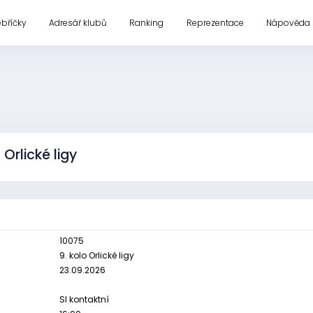
ebříčky
Adresář klubů
Ranking
Reprezentace
Nápověda
 Orlické ligy
10075
9. kolo Orlické ligy
23.09.2026
SI kontaktní