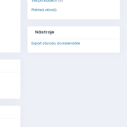
Vše po klubech
(6)
Přehled vkladů
Nástroje
Export závodu do kalendáře