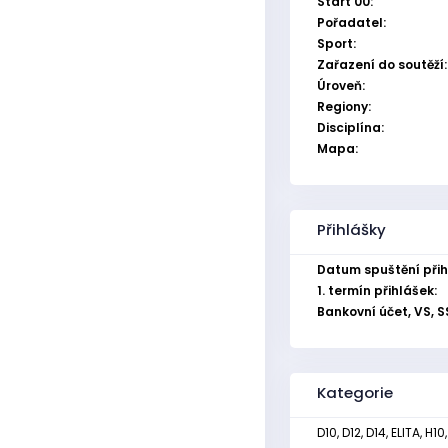
Start 00:
Pořadatel:
Sport:
Zařazení do soutěží:
Úroveň:
Regiony:
Disciplína:
Mapa:
Přihlášky
Datum spuštění přih
1. termín přihlášek:
Bankovní účet, VS, S
Kategorie
D10, D12, D14, ELITA, H10