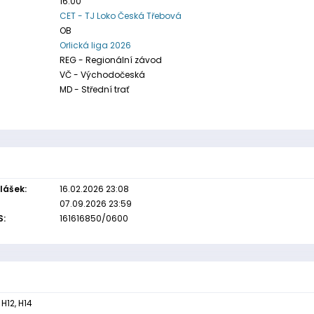
16:00
CET - TJ Loko Česká Třebová
OB
Orlická liga 2026
REG - Regionální závod
VČ - Východočeská
MD - Střední trať
lášek:
16.02.2026 23:08
07.09.2026 23:59
S:
161616850/0600
, H12, H14