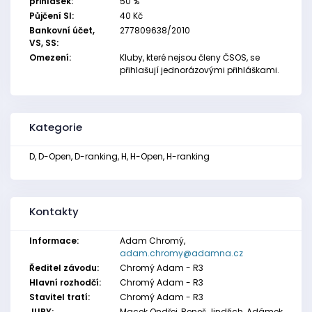
přihlášek:
50 %
Půjčení SI:
40 Kč
Bankovní účet,
277809638/2010
VS, SS:
Omezení:
Kluby, které nejsou členy ČSOS, se
přihlašují jednorázovými přihláškami.
Kategorie
D, D-Open, D-ranking, H, H-Open, H-ranking
Kontakty
Informace:
Adam Chromý,
adam.chromy@adamna.cz
Ředitel závodu:
Chromý Adam - R3
Hlavní rozhodčí:
Chromý Adam - R3
Stavitel tratí:
Chromý Adam - R3
JURY:
Macek Ondřej, Beneš Jindřich, Adámek