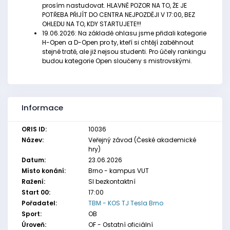
prosím nastudovat. HLAVNĚ POZOR NA TO, ŽE JE
POTŘEBA PŘIJÍT DO CENTRA NEJPOZDĚJI V 17:00, BEZ
OHLEDU NA TO, KDY STARTUJETE!!!
19.06.2026: Na základě ohlasu jsme přidali kategorie
H-Open a D-Open pro ty, kteří si chtějí zaběhnout
stejné tratě, ale již nejsou studenti. Pro účely rankingu
budou kategorie Open sloučeny s mistrovskými.
Informace
ORIS ID:
10036
Název:
Veřejný závod (České akademické
hry)
Datum:
23.06.2026
Místo konání:
Brno - kampus VUT
Ražení:
SI bezkontaktní
Start 00:
17:00
Pořadatel:
TBM - KOS TJ Tesla Brno
Sport:
OB
Úroveň:
OF - Ostatní oficiální