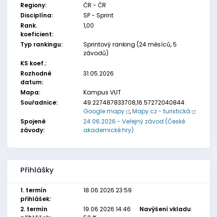
Regiony:
ČR - ČR
Disciplína:
SP - Sprint
Rank.
1,00
koeficient:
Typ rankingu:
Sprintový ranking (24 měsíců, 5
závodů)
KS koef.:
Rozhodné
31.05.2026
datum:
Mapa:
Kampus VUT
Souřadnice:
49.227487833708,16.57272040844:
Google mapy
,
Mapy.cz - turistická
Spojené
24.06.2026 - Veřejný závod (České
závody:
akademické hry)
Přihlášky
1. termín
18.06.2026 23:59
přihlášek:
2. termín
19.06.2026 14:46
Navýšení vkladu
: