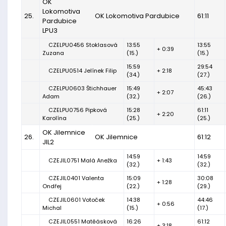
OK
Lokomotiva
25.
OK Lokomotiva Pardubice
61:11
Pardubice
LPU3
CZELPU0456 Stoklasová
13:55
13:55
+ 0:39
Zuzana
(15.)
(15.)
15:59
29:54
CZELPU0514 Jelínek Filip
+ 2:18
(34.)
(27.)
CZELPU0603 Štichhauer
15:49
45:43
+ 2:07
Adam
(32.)
(26.)
CZELPU0756 Pipková
15:28
61:11
+ 2:20
Karolína
(25.)
(25.)
OK Jilemnice
26.
OK Jilemnice
61:12
JIL2
14:59
14:59
CZEJIL0751 Malá Anežka
+ 1:43
(32.)
(32.)
CZEJIL0401 Valenta
15:09
30:08
+ 1:28
Ondřej
(22.)
(29.)
CZEJIL0601 Votoček
14:38
44:46
+ 0:56
Michal
(15.)
(17.)
CZEJIL0551 Matěásková
16:26
61:12
+ 3:18