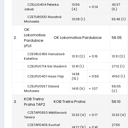
CZELLI0404 Peterka
13:56
42:37
+ 0:14
Jakub
(4.)
(5.)
CZETUR0551 Novotná
13:08 (1.)
55:45 (1.)
Michaela
OK
Lokomotiva
2.
OK Lokomotiva Pardubice
56:05
Pardubice
LPU1
CZEVRL0455 Hanušová
13:31 (3.)
+ 0:15
13:31 (3.)
Kateřina
CZELPU0714 Srb Vladimír
13:41 (1.)
27:12 (1.)
14:38
CZELPU0401 Haas Filip
+ 0:56
41:50 (1.)
(15.)
CZELPU0557 Srbová
56:05
14:15 (9.)
+ 1:07
Michaela
(2.)
KOB Tretra
3.
KOB Tretra Praha
56:10
Praha TAP2
CZETAP0653 Měšťanová
13:33 (4.)
+ 0:17
13:33 (4.)
Tereza
CZETAP0405 Kuchař
27:55
14:22 (9.)
+ 0:41