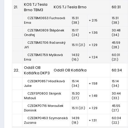
KOS TJ Tesla
21.
KOS TJ Tesla Brno
60:31
Brno TBM3
CZETBM0653 Fuchsová
15:31
15:31
+ 2:15
Ema
(38.)
(38.)
CZETBM0809 Štěpánek
15:17
30:48
+ 1:36
Ondřej
(24.)
(34.)
CZETBM0706 Račanský
45:59
15:11 (21.)
+ 1:29
Jiří
(28.)
CZETBM0759 Myšková
14:32
60:31
+ 1:24
Ema
(16.)
(21.)
Oddíl OB
22.
Oddíl OB Kotlářka
60:34
Kotlářka DKP3
CZEDKP0857 Hladíková
15:14
15:14
+ 1:58
Julie
(34.)
(34.)
CZEFSP0800 Skripnik
15:30
30:44
+ 1:49
Matouš
(27.)
(33.)
CZEDKP0716 Maroušek
45:55
15:11 (21.)
+ 1:29
Dominik
(27.)
CZEDKP0463 Szymanská
14:39
60:34
+ 1:31
Zuzana
(18.)
(22.)