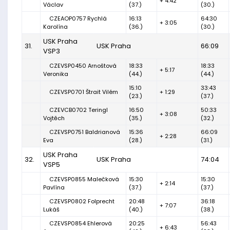
+ 4:42
Václav
(37.)
(30.)
CZEAOP0757 Rychlá
16:13
64:30
+ 3:05
Karolína
(36.)
(30.)
USK Praha
31.
USK Praha
66:09
VSP3
CZEVSP0450 Arnoštová
18:33
18:33
+ 5:17
Veronika
(44.)
(44.)
15:10
33:43
CZEVSP0701 Štrait Vilém
+ 1:29
(23.)
(37.)
CZEVCB0702 Teringl
16:50
50:33
+ 3:08
Vojtěch
(35.)
(32.)
CZEVSP0751 Baldrianová
15:36
66:09
+ 2:28
Eva
(28.)
(31.)
USK Praha
32.
USK Praha
74:04
VSP5
CZEVSP0855 Malečková
15:30
15:30
+ 2:14
Pavlína
(37.)
(37.)
CZEVSP0802 Folprecht
20:48
36:18
+ 7:07
Lukáš
(40.)
(38.)
CZEVSP0854 Ehlerová
20:25
56:43
+ 6:43