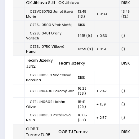
OK Jihlava SJI1
OK Jihlava
DISK
CZEVCB0752 Janošíková
13:49
13:49
+ 0:33
Marie
(13.)
(13.)
CZESJI0500 Vítek Matěj
DISK
CZESJI0401 Orany
14:15 (9.)
+ 0:33
(.)
Vojtěch
CZESJI0750 Vítková
13:59 (8.)
+ 0:51
(.)
Hana
Team Jizerky
Team Jizerky
DISK
JJN2
CZEJJN0550 Skácelová
DISK
Kateřina
16:28
CZEJJN0400 Pokorný Jan
+ 2:47
(.)
(38.)
CZEJJN0602 Habán
15:41
+ 1:59
(.)
Oliver
(29.)
CZEJJN0853 Pražáková
16:05
+ 2:57
(.)
Nella
(33.)
OOB TJ
OOB TJ Turnov
DISK
Turnov TUR5