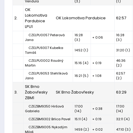
Vendula
(3.)
(1.)
OK
Lokomotiva
2.
OK Lokomotiva Pardubice
62:57
Pardubice
LPU1
CZELPU0057 Peterová
16:28
16:28
+ 0:06
Jana
(3.)
(3.)
CZELPU9307 Kubelka
14:52 (1.)
31:20 (1.)
Tomáš
CZELPU0002 Roudný
46:36
15:16 (4.)
+ 0:19
Martin
(2.)
CZELPU9053 Stehlíková
62:57
16:21 (5.)
+ 1:08
Jana
(2.)
SK Brno
3.
Žabovřesky
SK Brno Žabovřesky
63:29
ZBM1
CZEZBM9350 Hiršová
17:00
17:00
+ 0:38
Gabriela
(14.)
(14.)
CZEZBM9302 Brlica Pavel
15:11 (4.)
+ 0:19
32:11 (4.)
CZEZBM9005 Nykodým
14:59 (2.)
+ 0:02
47:10 (3.)
Miloš