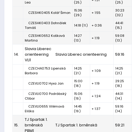
+ 1:31
Lea
(25.)
(25.)
15:36
30:23
CZESHK0405 Kolář Šimon
+ 1:55
(29.)
(32.)
CZESHK0403 Dohnálek
44:41
14:18 (11.)
+ 0:36
Tomáš
(15.)
CZESHK0652 Košková
14:27
59:08
+ 1:19
Martina
(13.)
(13.)
Slavia Liberec
14.
orienteering
Slavia Liberec orienteering
59:16
VLI1
CZECHA0753 Lipenská
14:25
14:25
+ 1:09
Barbora
(21.)
(21.)
15:00
29:25
CZEVLI0702 Hyxa Jan
+ 1:19
(18.)
(18.)
CZEVLI0700 Podrábský
15:06
44:31
+ 1:24
Ctibor
(19.)
(14.)
CZEVLI0655 Vilémová
14:45
59:16
+ 1:37
Eliška
(19.)
(14.)
TJ Spartak 1.
15.
brněnská
TJ Spartak 1. brněnská
59:21
PBM1