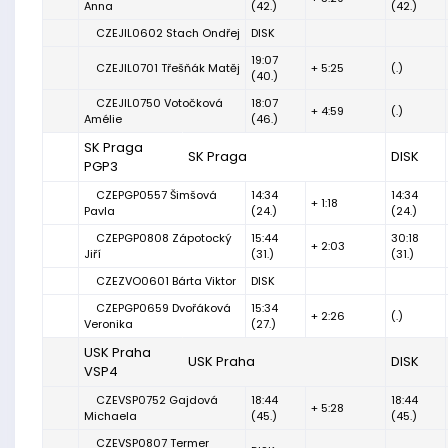
Anna
(42.)
(42.)
CZEJIL0602 Stach Ondřej
DISK
19:07
CZEJIL0701 Třešňák Matěj
+ 5:25
(.)
(40.)
CZEJIL0750 Votočková
18:07
+ 4:59
(.)
Amélie
(46.)
SK Praga
SK Praga
DISK
PGP3
CZEPGP0557 Šimšová
14:34
14:34
+ 1:18
Pavla
(24.)
(24.)
CZEPGP0808 Zápotocký
15:44
30:18
+ 2:03
Jiří
(31.)
(31.)
CZEZVO0601 Bárta Viktor
DISK
CZEPGP0659 Dvořáková
15:34
+ 2:26
(.)
Veronika
(27.)
USK Praha
USK Praha
DISK
VSP4
CZEVSP0752 Gajdová
18:44
18:44
+ 5:28
Michaela
(45.)
(45.)
CZEVSP0807 Termer