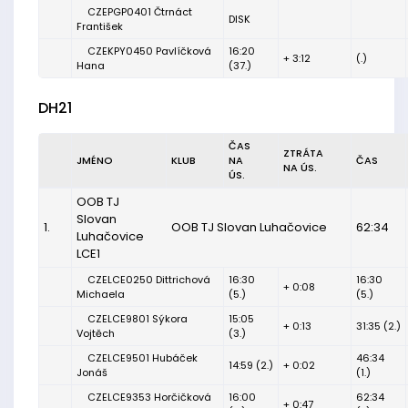
CZEPGP0401 Čtrnáct
DISK
František
CZEKPY0450 Pavlíčková
16:20
+ 3:12
(.)
Hana
(37.)
DH21
ČAS
ZTRÁTA
JMÉNO
KLUB
NA
ČAS
NA ÚS.
ÚS.
OOB TJ
Slovan
1.
OOB TJ Slovan Luhačovice
62:34
Luhačovice
LCE1
CZELCE0250 Dittrichová
16:30
16:30
+ 0:08
Michaela
(5.)
(5.)
CZELCE9801 Sýkora
15:05
+ 0:13
31:35 (2.)
Vojtěch
(3.)
CZELCE9501 Hubáček
46:34
14:59 (2.)
+ 0:02
Jonáš
(1.)
CZELCE9353 Horčičková
16:00
62:34
+ 0:47