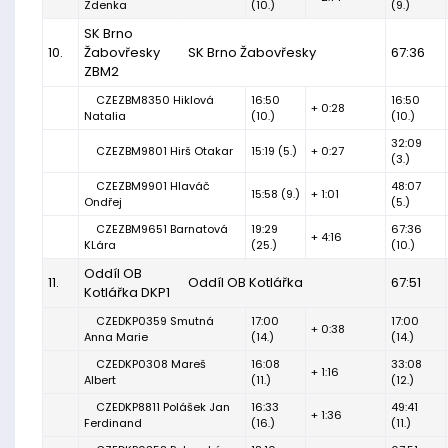
Zdenka
(10.)
(9.)
SK Brno
10.
Žabovřesky
SK Brno Žabovřesky
67:36
ZBM2
CZEZBM8350 Hiklová
16:50
16:50
+ 0:28
Natalia
(10.)
(10.)
32:09
CZEZBM9801 Hirš Otakar
15:19 (5.)
+ 0:27
(3.)
CZEZBM9901 Hlaváč
48:07
15:58 (9.)
+ 1:01
Ondřej
(5.)
CZEZBM9651 Barnatová
19:29
67:36
+ 4:16
KLára
(25.)
(10.)
Oddíl OB
11.
Oddíl OB Kotlářka
67:51
Kotlářka DKP1
CZEDKP0359 Smutná
17:00
17:00
+ 0:38
Anna Marie
(14.)
(14.)
CZEDKP0308 Mareš
16:08
33:08
+ 1:16
Albert
(11.)
(12.)
CZEDKP8811 Polášek Jan
16:33
49:41
+ 1:36
Ferdinand
(16.)
(11.)