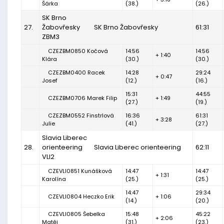
Šárka
(38.)
(26.)
SK Brno
27.
Žabovřesky
SK Brno Žabovřesky
61:31
ZBM3
CZEZBM0850 Kočová
14:56
14:56
+ 1:40
Klára
(30.)
(30.)
CZEZBM0400 Racek
14:28
29:24
+ 0:47
Josef
(12.)
(16.)
15:31
44:55
CZEZBM0706 Marek Filip
+ 1:49
(27.)
(19.)
CZEZBM0552 Finstrlová
16:36
61:31
+ 3:28
Julie
(41.)
(27.)
Slavia Liberec
28.
orienteering
Slavia Liberec orienteering
62:11
VLI2
CZEVLI0851 Kunášková
14:47
14:47
+ 1:31
Karolína
(25.)
(25.)
14:47
29:34
CZEVLI0804 Heczko Erik
+ 1:06
(14.)
(20.)
CZEVLI0805 Šebelka
15:48
45:22
+ 2:06
Matěj
(31.)
(23.)