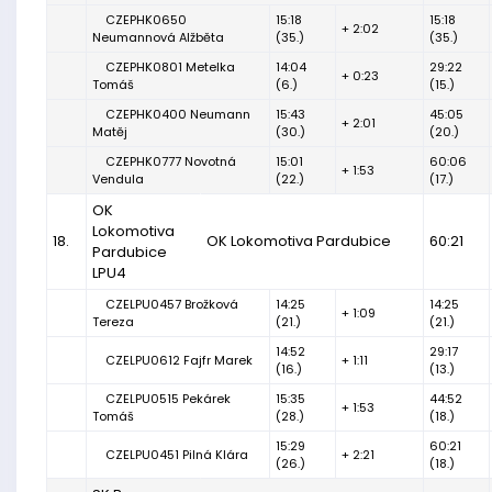
CZEPHK0650
15:18
15:18
+ 2:02
Neumannová Alžběta
(35.)
(35.)
CZEPHK0801 Metelka
14:04
29:22
+ 0:23
Tomáš
(6.)
(15.)
CZEPHK0400 Neumann
15:43
45:05
+ 2:01
Matěj
(30.)
(20.)
CZEPHK0777 Novotná
15:01
60:06
+ 1:53
Vendula
(22.)
(17.)
OK
Lokomotiva
18.
OK Lokomotiva Pardubice
60:21
Pardubice
LPU4
CZELPU0457 Brožková
14:25
14:25
+ 1:09
Tereza
(21.)
(21.)
14:52
29:17
CZELPU0612 Fajfr Marek
+ 1:11
(16.)
(13.)
CZELPU0515 Pekárek
15:35
44:52
+ 1:53
Tomáš
(28.)
(18.)
15:29
60:21
CZELPU0451 Pilná Klára
+ 2:21
(26.)
(18.)