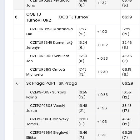
CZETUR0252 Pekařová
16:45
65:45
+ 1:32
Jana
(6.)
(5.)
OOB TJ
6.
OOB TJ Turnov
66:19
Turnov TUR2
CZETUR0253 Martanová
17:22
17:22
+ 1:00
Elin
(21.)
(21.)
CZETUR9549 Kamenický
15:24
32:46
+ 0:32
Jeroným
(6.)
(8.)
CZETUR8900 Schulhof
15:50
48:36
+ 0:53
Jan
(8.)
(7.)
CZETUR8153 Omová
17:43
66:19
+ 2:30
Michaela
(13.)
(6.)
7.
SK Praga PGP1
SK Praga
66:29
CZEPGP0157 Surkova
16:55
16:55
+ 0:33
Polina
(12.)
(12.)
CZEPGP9503 Veselý
16:48
33:43
+ 1:56
Jakub
(21.)
(17.)
CZEPGP0101 Janovský
16:00
49:43
+ 1:03
Tomáš
(11.)
(12.)
CZEPGP9954 Sieglová
16:46
66:29
+ 1:33
Eliška
(7.)
(7.)