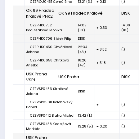
CZEROU0451 Černá Ema
13:21 (3.)
+ 0:13
(.)
OK 99 Hradec
OK 99 Hradec Králové
DISK
Králové PHK2
CZEPHK0752
14:09
14:09
+ 0:53
Podlešáková Monika
(18.)
(18.)
CZEPHK0706 Zídek Filip
DISK
CZEPHK0450 Chvátilová
22:34
+ 8:52
(.)
Johana
(43.)
CZEPHK0658 Chrtková
18:26
+ 5:18
(.)
Anežka
(47.)
USK Praha
USK Praha
DISK
VSP1
CZEVSP0456 Štraitová
DISK
Jolana
CZEVSP0508 Bolehovský
+
(.)
Daniel
CZEVSP0412 Blaha Michal
13:42 (1.)
(.)
CZEVSP0458 Kodejšová
13:28 (5.)
+ 0:20
(.)
Markéta
USK Praha