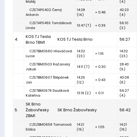
Matěj
(4.)
CZETAP0402 Černý
14:28
42:23
+ 0:46
Antonín
(14.)
(4.)
CZETAP0455 Tomášková
56:10
13:47 (7.)
+ 0:39
Linda
(3.)
KOS TJ Tesla
4.
KOS TJ Tesla Brno
56:27
Brno TBM1
CZETBM0660 Hlaváčová
14:32
14:32
+ 1:16
Lucie
(23.)
(23.)
CZETBM0503 Račanský
28:43
14:11 (7.)
+ 0:30
Jakub
(9.)
CZETBM0607 Štěpánek
14:25
43:08
+ 0:43
Jan
(12.)
(8.)
CZETBM0679 Doušková
56:27
13:19 (2.)
+ 0:11
Kateřina
(4.)
SK Brno
5.
Žabovřesky
SK Brno Žabovřesky
56:42
ZBM1
CZEZBM0658 Tomanová
14:21
14:21
+ 1:05
Eliška
(19.)
(19.)