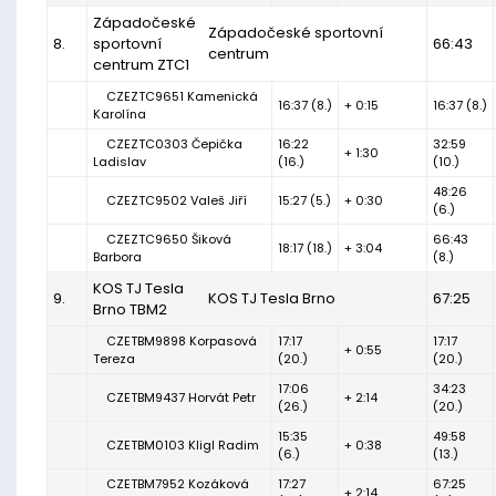
Západočeské
Západočeské sportovní
8.
sportovní
66:43
centrum
centrum ZTC1
CZEZTC9651 Kamenická
16:37 (8.)
+ 0:15
16:37 (8.)
Karolína
CZEZTC0303 Čepička
16:22
32:59
+ 1:30
Ladislav
(16.)
(10.)
48:26
CZEZTC9502 Valeš Jiří
15:27 (5.)
+ 0:30
(6.)
CZEZTC9650 Šiková
66:43
18:17 (18.)
+ 3:04
Barbora
(8.)
KOS TJ Tesla
9.
KOS TJ Tesla Brno
67:25
Brno TBM2
CZETBM9898 Korpasová
17:17
17:17
+ 0:55
Tereza
(20.)
(20.)
17:06
34:23
CZETBM9437 Horvát Petr
+ 2:14
(26.)
(20.)
15:35
49:58
CZETBM0103 Kligl Radim
+ 0:38
(6.)
(13.)
CZETBM7952 Kozáková
17:27
67:25
+ 2:14