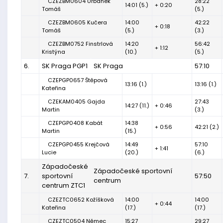
CZEZBM0604 Urbánek
28:22
14:01 (5.)
+ 0:20
Tomáš
(5.)
CZEZBM0605 Kučera
14:00
42:22
+ 0:18
Tomáš
(5.)
(3.)
CZEZBM0752 Finstrlová
14:20
56:42
+ 1:12
Kristýna
(10.)
(5.)
6.
SK Praga PGP1
SK Praga
57:10
CZEPGP0657 Štěpová
13:16 (1.)
13:16 (1.)
Kateřina
CZEKAM0405 Gajda
27:43
14:27 (11.)
+ 0:46
Martin
(3.)
CZEPGP0408 Kabát
14:38
+ 0:56
42:21 (2.)
Martin
(15.)
CZEPGP0455 Krejčová
14:49
57:10
+ 1:41
Lucie
(20.)
(6.)
Západočeské
Západočeské sportovní
7.
sportovní
57:50
centrum
centrum ZTC1
CZEZTC0652 Kožíšková
14:00
14:00
+ 0:44
Kateřina
(17.)
(17.)
CZEZTC0504 Němec
15:27
29:27