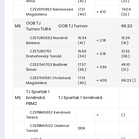
Anna
(42.)
(33.)
CZEVSP0853 Nemšovská
17:21
74:04
+ 4:13
Magdalena
(44.)
(32.)
OOB TJ
MS
OOB TJ Turnov
66:23
Turnov TUR4
CZETUR0552 Novotná
15:34
15:34
+ 2:18
Barbora
(41.)
(41.)
CZETUR0701
15:59
31:33
+ 2:18
Drahoňovský Tomáš
(34.)
(36.)
CZESTH0703 Buďárek
17:37
49:10
+ 3:55
Šimon
(36.)
(31.)
CZESTH0551 Chrástová
17:13
+ 4:05
66:23 (.)
Magdaléna
(43.)
TJ Spartak 1.
MS
brněnská
TJ Spartak 1. brněnská
PBM2
CZEPBM0652 Kendrová
+
(.)
Tereza
CZEPBM0500 Odehnal
DISK
Tomáš