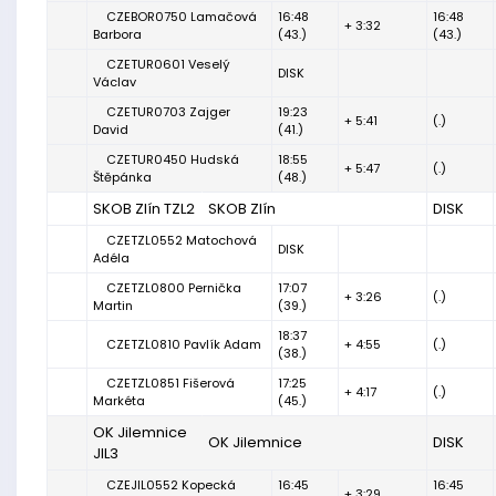
CZEBOR0750 Lamačová
16:48
16:48
+ 3:32
Barbora
(43.)
(43.)
CZETUR0601 Veselý
DISK
Václav
CZETUR0703 Zajger
19:23
+ 5:41
(.)
David
(41.)
CZETUR0450 Hudská
18:55
+ 5:47
(.)
Štěpánka
(48.)
SKOB Zlín TZL2
SKOB Zlín
DISK
CZETZL0552 Matochová
DISK
Adéla
CZETZL0800 Pernička
17:07
+ 3:26
(.)
Martin
(39.)
18:37
CZETZL0810 Pavlík Adam
+ 4:55
(.)
(38.)
CZETZL0851 Fišerová
17:25
+ 4:17
(.)
Markéta
(45.)
OK Jilemnice
OK Jilemnice
DISK
JIL3
CZEJIL0552 Kopecká
16:45
16:45
+ 3:29