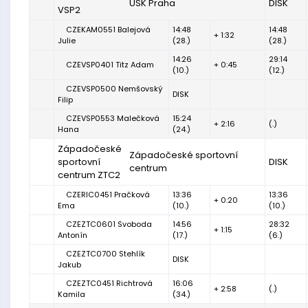
USK Praha
DISK
VSP2
CZEKAM0551 Balejová
14:48
14:48
+ 1:32
Julie
(28.)
(28.)
14:26
29:14
CZEVSP0401 Titz Adam
+ 0:45
(10.)
(12.)
CZEVSP0500 Nemšovský
DISK
Filip
CZEVSP0553 Malečková
15:24
+ 2:16
(.)
Hana
(24.)
Západočeské
Západočeské sportovní
sportovní
DISK
centrum
centrum ZTC2
CZERIC0451 Pračková
13:36
13:36
+ 0:20
Ema
(10.)
(10.)
CZEZTC0601 Svoboda
14:56
28:32
+ 1:15
Antonín
(17.)
(6.)
CZEZTC0700 Stehlík
DISK
Jakub
CZEZTC0451 Richtrová
16:06
+ 2:58
(.)
Kamila
(34.)