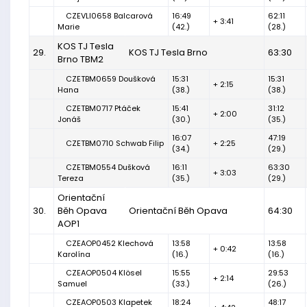
CZEVLI0658 Balcarová
16:49
62:11
+ 3:41
Marie
(42.)
(28.)
KOS TJ Tesla
29.
KOS TJ Tesla Brno
63:30
Brno TBM2
CZETBM0659 Doušková
15:31
15:31
+ 2:15
Hana
(38.)
(38.)
CZETBM0717 Ptáček
15:41
31:12
+ 2:00
Jonáš
(30.)
(35.)
16:07
47:19
CZETBM0710 Schwab Filip
+ 2:25
(34.)
(29.)
CZETBM0554 Dušková
16:11
63:30
+ 3:03
Tereza
(35.)
(29.)
Orientační
30.
Běh Opava
Orientační Běh Opava
64:30
AOP1
CZEAOP0452 Klechová
13:58
13:58
+ 0:42
Karolína
(16.)
(16.)
CZEAOP0504 Klösel
15:55
29:53
+ 2:14
Samuel
(33.)
(26.)
CZEAOP0503 Klapetek
18:24
48:17