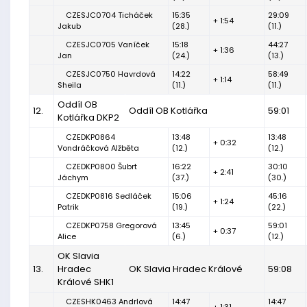
CZESJC0704 Ticháček
15:35
29:09
+ 1:54
Jakub
(28.)
(11.)
CZESJC0705 Vaníček
15:18
44:27
+ 1:36
Jan
(24.)
(13.)
CZESJC0750 Havrdová
14:22
58:49
+ 1:14
Sheila
(11.)
(11.)
Oddíl OB
12.
Oddíl OB Kotlářka
59:01
Kotlářka DKP2
CZEDKP0864
13:48
13:48
+ 0:32
Vondráčková Alžběta
(12.)
(12.)
CZEDKP0800 Šubrt
16:22
30:10
+ 2:41
Jáchym
(37.)
(30.)
CZEDKP0816 Sedláček
15:06
45:16
+ 1:24
Patrik
(19.)
(22.)
CZEDKP0758 Gregorová
13:45
59:01
+ 0:37
Alice
(6.)
(12.)
OK Slavia
13.
Hradec
OK Slavia Hradec Králové
59:08
Králové SHK1
CZESHK0463 Andrlová
14:47
14:47