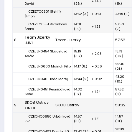
+ 1:46
David
(26.)
(19.)
CZEZTC0501 Stehlík
13:52 (3.)
+ 0:10
43:19 (9.)
Šimon
CZEZTC0551 Beránková
14:31
57:50
+ 1:23
Šárka
(15.)
(7.)
Team Jizerky
8.
Team Jizerky
57:52
JJN1
CZEJJN0454 Skácelová
15:19
15:19
+ 2:03
Adéla
(36.)
(36.)
29:36
CZEJJN0600 Mairich Filip
14:17 (8.)
+ 0:36
(21.)
43:20
CZEJJN0401 Tkáč Matěj
13:44 (2.)
+ 0:02
(10.)
CZEJJN0451 Pesničáková
14:32
57:52
+ 1:24
Soňa
(16.)
(8.)
SKOB Ostrov
9.
SKOB Ostrov
58:32
ONO1
CZEONO0650 Urbánková
14:57
14:57
+ 1:41
Eva
(31.)
(31.)
28:39
CZEONO0403 Donda Jiří
13:42 (2.)
+ 0:01