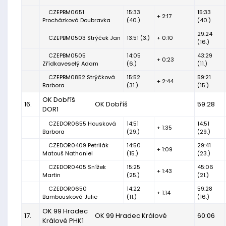
CZEPBM0651
15:33
15:33
+ 2:17
Procházková Doubravka
(40.)
(40.)
29:24
CZEPBM0503 Strýček Jan
13:51 (3.)
+ 0:10
(16.)
CZEPBM0505
14:05
43:29
+ 0:23
Zřídkaveselý Adam
(6.)
(11.)
CZEPBM0852 Strýčková
15:52
59:21
+ 2:44
Barbora
(31.)
(15.)
OK Dobříš
16.
OK Dobříš
59:28
DOR1
CZEDOR0655 Housková
14:51
14:51
+ 1:35
Barbora
(29.)
(29.)
CZEDOR0409 Petrilák
14:50
29:41
+ 1:09
Matouš Nathaniel
(15.)
(23.)
CZEDOR0405 Snížek
15:25
45:06
+ 1:43
Martin
(25.)
(21.)
CZEDOR0650
14:22
59:28
+ 1:14
Bambousková Julie
(11.)
(16.)
OK 99 Hradec
17.
OK 99 Hradec Králové
60:06
Králové PHK1