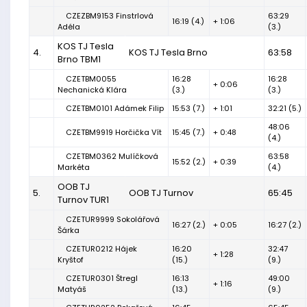
CZEZBM9153 Finstrlová
63:29
16:19 (4.)
+ 1:06
Adéla
(3.)
KOS TJ Tesla
4.
KOS TJ Tesla Brno
63:58
Brno TBM1
CZETBM0055
16:28
16:28
+ 0:06
Nechanická Klára
(3.)
(3.)
CZETBM0101 Adámek Filip
15:53 (7.)
+ 1:01
32:21 (5.)
48:06
CZETBM9919 Horčička Vít
15:45 (7.)
+ 0:48
(4.)
CZETBM0362 Mulíčková
63:58
15:52 (2.)
+ 0:39
Markéta
(4.)
OOB TJ
5.
OOB TJ Turnov
65:45
Turnov TUR1
CZETUR9999 Sokolářová
16:27 (2.)
+ 0:05
16:27 (2.)
Šárka
CZETUR0212 Hájek
16:20
32:47
+ 1:28
Kryštof
(15.)
(9.)
CZETUR0301 Štregl
16:13
49:00
+ 1:16
Matyáš
(13.)
(9.)