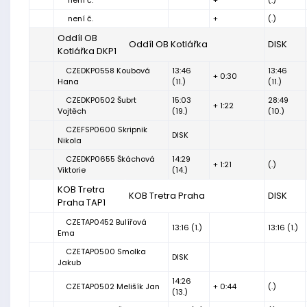
není č.
+
(.)
není č.
+
(.)
Oddíl OB
Oddíl OB Kotlářka
DISK
Kotlářka DKP1
CZEDKP0558 Koubová
13:46
13:46
+ 0:30
Hana
(11.)
(11.)
CZEDKP0502 Šubrt
15:03
28:49
+ 1:22
Vojtěch
(19.)
(10.)
CZEFSP0600 Skripnik
DISK
Nikola
CZEDKP0655 Škáchová
14:29
+ 1:21
(.)
Viktorie
(14.)
KOB Tretra
KOB Tretra Praha
DISK
Praha TAP1
CZETAP0452 Bulířová
13:16 (1.)
13:16 (1.)
Ema
CZETAP0500 Smolka
DISK
Jakub
14:26
CZETAP0502 Melišík Jan
+ 0:44
(.)
(13.)