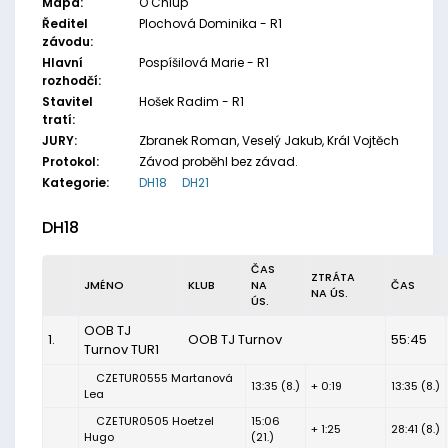
Mapa:
O Chlup
Ředitel
Plochová Dominika - R1
závodu:
Hlavní
Pospíšilová Marie - R1
rozhodčí:
Stavitel
Hošek Radim - R1
tratí:
JURY:
Zbranek Roman, Veselý Jakub, Král Vojtěch
Protokol:
Závod proběhl bez závad.
Kategorie:
DH18
DH21
DH18
ČAS
ZTRÁTA
JMÉNO
KLUB
NA
ČAS
NA ÚS.
ÚS.
OOB TJ
1.
OOB TJ Turnov
55:45
Turnov TUR1
CZETUR0555 Martanová
13:35 (8.)
+ 0:19
13:35 (8.)
Lea
CZETUR0505 Hoetzel
15:06
+ 1:25
28:41 (8.)
Hugo
(21.)