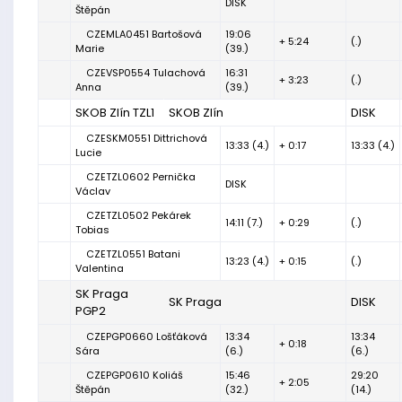
DISK
Štěpán
CZEMLA0451 Bartošová
19:06
+ 5:24
(.)
Marie
(39.)
CZEVSP0554 Tulachová
16:31
+ 3:23
(.)
Anna
(39.)
SKOB Zlín TZL1
SKOB Zlín
DISK
CZESKM0551 Dittrichová
13:33 (4.)
+ 0:17
13:33 (4.)
Lucie
CZETZL0602 Pernička
DISK
Václav
CZETZL0502 Pekárek
14:11 (7.)
+ 0:29
(.)
Tobias
CZETZL0551 Batani
13:23 (4.)
+ 0:15
(.)
Valentina
SK Praga
SK Praga
DISK
PGP2
CZEPGP0660 Lošťáková
13:34
13:34
+ 0:18
Sára
(6.)
(6.)
CZEPGP0610 Koliáš
15:46
29:20
+ 2:05
Štěpán
(32.)
(14.)