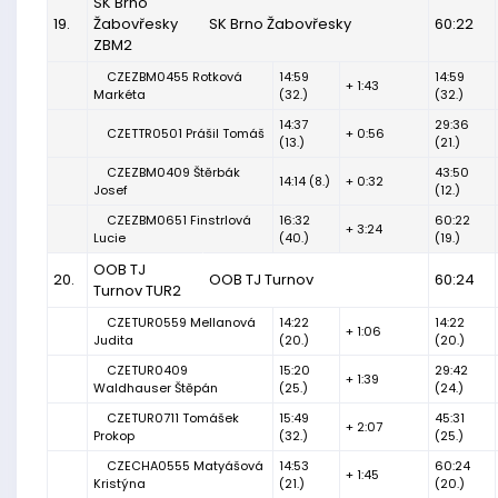
SK Brno
19.
Žabovřesky
SK Brno Žabovřesky
60:22
ZBM2
CZEZBM0455 Rotková
14:59
14:59
+ 1:43
Markéta
(32.)
(32.)
14:37
29:36
CZETTR0501 Prášil Tomáš
+ 0:56
(13.)
(21.)
CZEZBM0409 Štěrbák
43:50
14:14 (8.)
+ 0:32
Josef
(12.)
CZEZBM0651 Finstrlová
16:32
60:22
+ 3:24
Lucie
(40.)
(19.)
OOB TJ
20.
OOB TJ Turnov
60:24
Turnov TUR2
CZETUR0559 Mellanová
14:22
14:22
+ 1:06
Judita
(20.)
(20.)
CZETUR0409
15:20
29:42
+ 1:39
Waldhauser Štěpán
(25.)
(24.)
CZETUR0711 Tomášek
15:49
45:31
+ 2:07
Prokop
(32.)
(25.)
CZECHA0555 Matyášová
14:53
60:24
+ 1:45
Kristýna
(21.)
(20.)