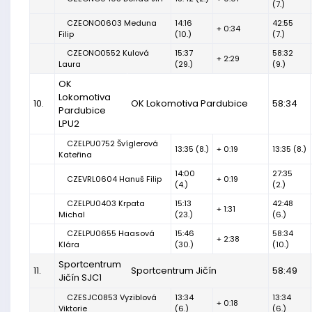
(7.)
CZEONO0603 Meduna
14:16
42:55
+ 0:34
Filip
(10.)
(7.)
CZEONO0552 Kulová
15:37
58:32
+ 2:29
Laura
(29.)
(9.)
OK
Lokomotiva
10.
OK Lokomotiva Pardubice
58:34
Pardubice
LPU2
CZELPU0752 Švíglerová
13:35 (8.)
+ 0:19
13:35 (8.)
Kateřina
14:00
27:35
CZEVRL0604 Hanuš Filip
+ 0:19
(4.)
(2.)
CZELPU0403 Krpata
15:13
42:48
+ 1:31
Michal
(23.)
(6.)
CZELPU0655 Haasová
15:46
58:34
+ 2:38
Klára
(30.)
(10.)
Sportcentrum
11.
Sportcentrum Jičín
58:49
Jičín SJC1
CZESJC0853 Vyziblová
13:34
13:34
+ 0:18
Viktorie
(6.)
(6.)