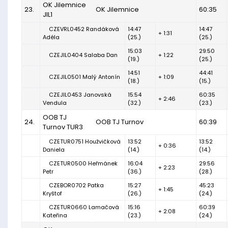
OK Jilemnice
23.
OK Jilemnice
60:35
JIL1
CZEVRL0452 Randáková
14:47
14:47
+ 1:31
Adéla
(25.)
(25.)
15:03
29:50
CZEJIL0404 Salaba Dan
+ 1:22
(19.)
(25.)
14:51
44:41
CZEJIL0501 Malý Antonín
+ 1:09
(18.)
(15.)
CZEJIL0453 Janovská
15:54
60:35
+ 2:46
Vendula
(32.)
(23.)
OOB TJ
24.
OOB TJ Turnov
60:39
Turnov TUR3
CZETUR0751 Houžvičková
13:52
13:52
+ 0:36
Daniela
(14.)
(14.)
CZETUR0500 Heřmánek
16:04
29:56
+ 2:23
Petr
(36.)
(28.)
CZEBOR0702 Patka
15:27
45:23
+ 1:45
Kryštof
(26.)
(24.)
CZETUR0660 Lamačová
15:16
60:39
+ 2:08
Kateřina
(23.)
(24.)