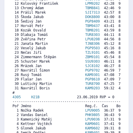
 12 Kolovský František             
LPM9202
  42:28  9125  8
 13 Chromý Adam                    
TBM8841
  42:46  9042  6
 14 Prášil Marek                   
SJI7313
  42:57  8992  8
 15 Škoda Jakub                    
DOK8800
  43:00  8978  8
 16 Šedivý Jan                     
PGP8409
  43:21  8882  9
 17 Horvát Petr                    
TBM9437
  43:41  8790  8
 18 Kozák Osvald                   
TBM8201
  43:59  8707  7
 19 Dlabaja Tomáš                  
TUR8303
  44:11  8652  8
 20 Zvěřina Petr                   
LPU8208
  44:56  8445  8
 21 Janata Martin                  
TJN8306
  45:12  8371  7
 22 Veselý Jakub                   
PGP9503
  45:16  8353  7
 23 Nečas Jiří                     
TZL9101
  45:46  8215  5
 24 Zimmermann Štěpán              
ZBM9101
  45:54  8178  8
 25 Schuster Marek                 
SSU9303
  46:11  8100  8
 26 Mrázek Jan                     
SJC8102
  46:27  8026  8
 27 Navrátil Šimon                 
PGP9702
  46:59  7879  8
 28 Rusý Tomáš                     
KAM9301
  47:08  7838  8
 29 Flašar Jan                     
PGP8610
  47:09  7833  8
 30 Luštický Martin                
TUR8700
  47:25  7760  8
 31 Navrátil Boris                 
KAM9203
  59:32  4417  3
4305     
H21B
                  23.06.2019 RVP = 0     IP =
----------------------------------------------------------
Poř Jméno                          Reg.č.  Čas    Body  Ra
  1 Nožka Radek                    
LPU9005
  36:37  9511  8
  2 Vandas Daniel                  
PHK9805
  36:43  9485  8
  3 Kamenický Matěj                
LPU9036
  37:31  9281  8
  4 Kettner Vojtěch                
KAM9601
  37:41  9239  8
  5 Glonek Jakub                   
KAM9602
  39:31  8771  9
  6 Semík Ondřej                   
KAM9401
  39:39  8737  7