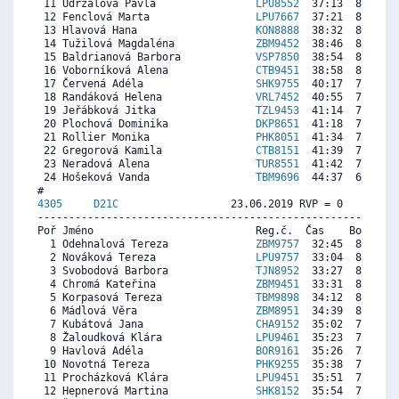
 11 Udržalová Pavla                
LPU8552
  37:13  8572  7
 12 Fenclová Marta                 
LPU7667
  37:21  8536  7
 13 Hlavová Hana                   
KON8888
  38:32  8224  3
 14 Tužilová Magdaléna             
ZBM9452
  38:46  8163  8
 15 Baldrianová Barbora            
VSP7850
  38:54  8127  8
 16 Voborníková Alena              
CTB9451
  38:58  8110  8
 17 Červená Adéla                  
SHK9755
  40:17  7762  6
 18 Randáková Helena               
VRL7452
  40:55  7595  7
 19 Jeřábková Jitka                
TZL9453
  41:14  7512  7
 20 Plochová Dominika              
DKP8651
  41:18  7494  8
 21 Rollier Monika                 
PHK8051
  41:34  7424  4
 22 Gregorová Kamila               
CTB8151
  41:39  7402  8
 23 Neradová Alena                 
TUR8551
  41:42  7389  7
 24 Hošeková Vanda                 
TBM9696
  44:37  6619  7
4305     
D21C
                  23.06.2019 RVP = 0     IP =
----------------------------------------------------------
Poř Jméno                          Reg.č.  Čas    Body  Ra
  1 Odehnalová Tereza              
ZBM9757
  32:45  8523  8
  2 Nováková Tereza                
LPU9757
  33:04  8443  7
  3 Svobodová Barbora              
TJN8952
  33:27  8345  5
  4 Chromá Kateřina                
ZBM9451
  33:31  8328  7
  5 Korpasová Tereza               
TBM9898
  34:12  8154  7
  6 Mádlová Věra                   
ZBM8951
  34:39  8039  7
  7 Kubátová Jana                  
CHA9152
  35:02  7941  7
  8 Žaloudková Klára               
LPU9461
  35:23  7852  7
  9 Havlová Adéla                  
BOR9161
  35:26  7839  7
 10 Novotná Tereza                 
PHK9255
  35:38  7788  7
 11 Procházková Klára              
LPU9451
  35:51  7733  7
 12 Hepnerová Martina              
SHK8152
  35:54  7720  7