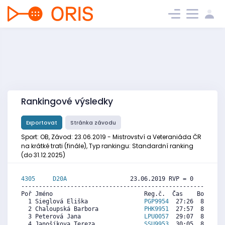
Rankingové výsledky
Exportovat
Stránka závodu
Sport: OB, Závod: 23.06.2019 - Mistrovství a Veteraniáda ČR
na krátké trati (finále), Typ rankingu: Standardní ranking
(do 31.12.2025)
4305     
D20A
                  23.06.2019 RVP = 0     IP =
----------------------------------------------------------
Poř Jméno                          Reg.č.  Čas    Body  Ra
  1 Sieglová Eliška                
PGP9954
  27:26  8995  7
  2 Chaloupská Barbora             
PHK9951
  27:57  8834  8
  3 Peterová Jana                  
LPU0057
  29:07  8471  7
  4 Janošíkova Tereza              
SSU9953
  30:05  8170  8