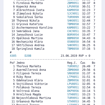
  5 Firešová Markéta               
ZBM9951
  30:37  8004  7
  6 Kopecká Anna                   
LPU9958
  30:51  7932  7
  7 Albrechtová Iveta              
KAM9950
  32:23  7455  5
  8 Zlámalová Nikola               
SJC9951
  32:37  7382  7
  9 Sokolářová Šárka               
TUR9999
  32:42  7356  7
 10 Thýnová Nikola                 
SHK0051
  32:44  7346  6
 11 Grycová Kateřina               
TBM0058
  32:57  7278  6
 12 Aschermannová Karolína         
KAM0051
  33:22  7148  4
 13 Semrádová Jana                 
CHC9951
  33:35  7081  7
 14 Janoušková Lucie               
BOR9954
  33:47  7019  5
 15 Opálková Martina               
BBM0050
  34:43  6728  6
 16 Nechanická Klára               
OSN0050
  34:54  6671  7
 17 Větříčková Andrea              
SHK9951
  36:25  6199  6
 18 Špringlová Kamila              
TBM0050
  37:16  5935  6
4305     
D20B
                  23.06.2019 RVP = 0     IP =
----------------------------------------------------------
Poř Jméno                          Reg.č.  Čas    Body  Ra
  1 Thořová Markéta                
TUR9952
  26:49  7441  7
  2 Auerműllerová Anna             
ZBM0060
  29:56  6718  2
  3 Filipová Tereza                
SRK0050
  31:37  6328   
  4 Riby Rose                      
LTP0051
  31:51  6274  5
  5 Odehnalová Klára               
ZBM9956
  32:01  6235  5
  6 Vojtíšková Viktorie            
LPU0051
  32:05  6220  1
  7 Poláková Tereza                
SOP9951
  32:54  6030  6
  8 Voltrová Alena                 
DKP9956
  33:14  5953  6
  9 Hrnčířová Magda                
STH0051
  33:23  5918  4
 10 Nejezchlebová Martina          
TUR9951
  34:38  5628  1
 11 Urbanová Markéta               
STH9953
  34:45  5601  1