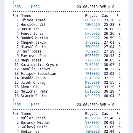
4305     
H20A
                  23.06.2019 RVP = 0     IP =
----------------------------------------------------------
Poř Jméno                          Reg.č.  Čas    Body  Ra
  1 Křivda Tomáš                   
CHC9901
  23:26  9596  8
  2 Horčička Vít                   
TBM9919
  25:33  8834  8
  3 Rusin Jan                      
LPU0008
  26:08  8624  7
  4 Fencl Jonáš                    
LPU9902
  26:26  8516  8
  5 Roudný Martin                  
LPU0002
  26:59  8318  7
  6 Chupek Jakub                   
JPV9911
  27:01  8305  4
  7 Hlaváč Ondřej                  
ZBM9901
  27:04  8287  8
  8 Thoř Tomáš                     
TUR9904
  27:29  8137  7
  9 Pavlovec Dan                   
BOR0001
  28:13  7873  6
 10 Nagy Josef                     
TJN0006
  30:05  7201  6
 11 Karatsiolis Kryštof            
TUR9901
  30:07  7189  6
 12 Kavalír Jáchym                 
PHK9901
  30:32  7039  7
 13 Filipek Sebastian              
TRI0002
  32:02  6499   
 14 Bradáč Jakub                   
LLI0002
  32:23  6373  1
 15 Jílek Ondřej                   
KSU9908
  32:55  6181  7
 16 Škvor Ota                      
KAM9900
  33:29  5977  4
 17 Melichar Petr                  
LLI0001
  36:29  4896   
 18 Šrámek Ondřej                  
KSU9909
  40:04  3606  2
4305     
H20B
                  23.06.2019 RVP = 0     IP =
----------------------------------------------------------
Poř Jméno                          Reg.č.  Čas    Body  Ra
  1 Müller Jonáš                   
KSU9906
  27:48  7278  7
  2 Bořánek Michal                 
VSP0007
  30:01  6765  4
  3 Galbavý Matěj                  
PHK0007
  31:06  6515  1
  4 Sedlář Jan                     
TBM0010
  32:44  6137   