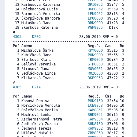
 12 Ressová Tereza                 
LCE0052
  34:46  5597  1
 13 Karbusová Kateřina             
OPI0052
  35:47  5362  1
 14 Holzbachová Lucie              
DKP0052
  35:59  5315  1
 15 Barnetová Veronika             
LPU9952
  38:13  4798  3
 16 Škorpíková Barbora             
LPU0060
  39:20  4539  3
 17 Matušková Jana                 
RBK9999
  41:28  4044  5
 18 Škarková Kateřina              
PGP9955
   DISK     0  6
4305     
D20C
                  23.06.2019 RVP = 0     IP =
----------------------------------------------------------
Poř Jméno                          Reg.č.  Čas    Body  Ra
  1 Míchalová Šárka                
KPY0050
  35:15  3008  2
  2 Kubíčková Jana                 
PHK9999
  35:55  2954  4
  3 Štefková Klára                 
TBM0059
  36:34  2900   
  4 Gallová Veronika               
STH0053
  36:51  2877   
  5 Štrosová Jana                  
MOV0051
  36:55  2871   
  6 Sedláčková Linda               
ROZ0050
  42:00  2453  3
  7 Klikarová Ivana                
DKP9953
  47:22  2012  2
4305     
D21A
                  23.06.2019 RVP = 0     IP =
----------------------------------------------------------
Poř Jméno                          Reg.č.  Čas    Body  Ra
  1 Kosová Denisa                  
PHK9150
  32:54 10917 10
  2 Horčičková Vendula             
LCE9353
  34:05 10550  9
  3 Doležalová Monika              
KAM8851
  35:05 10239  8
  4 Mechlová Lenka                 
SHK9051
  36:15  9877  8
  5 Aschermannová Petra            
KAM9354
  36:58  9654  8
  6 Jedličková Zuzana              
SHK8150
  37:06  9613  8
  7 Čechová Tereza                 
KAM9852
  38:13  9266  8
  8 Hiklová Natalia                
ZBM8350
  38:17  9245  8