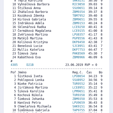
  9 Teplá Karolína                 
SHK9251
  38:30  9178  8
 10 Vyhnálková Barbora             
RIC9850
  39:03  9007  8
 11 Štičková Anna                  
SSU9651
  39:14  8950  9
 12 Zháňalová Barbora              
ZBM9354
  39:37  8831  9
 13 Kozáková Zdenka                
TBM7952
  39:40  8815  8
 14 Hiršová Gabriela               
ZBM9651
  39:55  8738  8
 15 Indráková Adéla                
ZBM9153
  40:24  8587  9
 16 Sklenářová Radka               
LCE9250
  40:41  8499  7
 17 Čermáková Magdalena            
LCE9155
  41:00  8401  8
 18 Zvěřinová Martina              
LPU8357
  41:17  8313  9
 19 Matějů Martina                 
PGP8556
  41:43  8178  2
 20 Kolínová Kristýna              
DKP8450
  42:38  7894  7
 21 Benešová Lucie                 
SJC8951
  43:41  7567  7
 22 Mullis Kateřina                
DKP7753
  44:47  7226  8
 23 Šímová Jana                    
PHK8569
  45:30  7003  6
 24 Kabáthová Eva                  
ZBM8966
  46:09  6801  9
4305     
D21B
                  23.06.2019 RVP = 0     IP =
----------------------------------------------------------
Poř Jméno                          Reg.č.  Čas    Body  Ra
  1 Šístková Iveta                 
LPU8654
  34:23  9319  4
  2 Poklopová Lenka                
SSU8952
  34:56  9174  8
  3 Nieke Patricia                 
TUR9552
  35:14  9095  6
  4 Jirčáková Martina              
LCE8951
  35:22  9060  7
  5 Šiková Karolína                
LPM9651
  35:41  8976  8
  6 Kochová Nikola                 
TUR9358
  35:49  8941  6
  7 Šimková Johanka                
ZBM9350
  35:53  8923  5
  8 Hančová Petra                  
LPU9659
  36:43  8704  8
  9 Chmelařová Michaela            
SHK9151
  36:54  8655  3
 10 Šimůnková Gabriela             
TAP9755
  37:04  8611  7