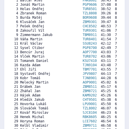
  1 Balcar Aleš                    
PHK8602
  36:45  8701  7
  2 Jonáš Martin                   
PGP9606
  37:08  8614  7
  3 Holas Ondřej                   
TUR8501
  38:52  8221  6
  4 Zbranek Roman                  
TZL8808
  39:26  8093  8
  5 Burda Matěj                    
BOR9608
  39:44  8025  7
  6 Klusáček Jan                   
ZBM9301
  39:47  8014  8
  7 Pešek Ondřej                   
CHC8502
  40:53  7764  7
  8 Zakouřil Vít                   
TUR9301
  41:06  7715  7
  9 Zimmermann Jakub               
TBM8911
  41:30  7625  7
 10 Váňa Martin                    
TUR8401
  41:54  7534  7
 11 Král Václav                    
SSU8243
  42:12  7466  7
 12 Sysel Ctibor                   
PGP8700
  42:49  7327  7
 13 Bencúr Juraj                   
AOP7700
  43:03  7274  7
 14 Vlček Martin                   
TUR8702
  43:06  7262  7
 15 Tomanek Daniel                 
KSU7410
  43:11  7244  7
 16 Kazda Adam                     
TJN9104
  43:48  7104  7
 17 Ehl Jiří                       
TBM7701
  43:55  7077  7
 18 Vystavěl Ondřej                
JPV9807
  44:13  7009  8
 19 Kobr Tomáš                     
TJN8901
  44:28  6953  6
 20 Melecký Martin                 
AOP9001
  45:02  6825  7
 21 Drábek Jan                     
ZBM8511
  45:17  6768  7
 22 Zháňal Jan                     
ZBM8721
  45:25  6738  8
 23 Hájek Adam                     
KAM9202
  45:26  6734  7
 24 Hledík Jakub                   
CHT9501
  45:38  6689  7
 25 Hovorka Lukáš                  
LPU9001
  45:50  6643  7
 26 Slováček Tomáš                 
TZL8002
  46:07  6579  6
 27 Kovář Miroslav                 
SJC8104
  46:23  6519  7
 28 Henek Michal                   
RBK8605
  46:25  6511  6
 29 Horyna Roman                   
LCE7602
  46:54  6402  8
 30 Kelbl Vladimír                 
ZBM9711
  46:58  6387  7