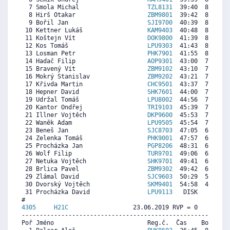
  7 Smola Michal                   
TZL8131
  39:40  8733  8
  8 Hirš Otakar                    
ZBM9801
  39:42  8724  8
  9 Bořil Jan                      
SJI9700
  40:39  8482  7
 10 Kettner Lukáš                  
KAM9403
  40:48  8444  8
 11 Koštejn Vít                    
DOK9800
  41:39  8227  7
 12 Kos Tomáš                      
LPU9303
  41:43  8210  7
 13 Losman Petr                    
PHK7901
  41:55  8159  7
 14 Hadač Filip                    
AOP9301
  43:00  7883  7
 15 Bravený Vít                    
ZBM9102
  43:10  7840  7
 16 Mokrý Stanislav                
ZBM9202
  43:21  7793  8
 17 Křivda Martin                  
CHC9501
  43:37  7725  7
 18 Hepner David                   
SHK7601
  44:00  7627  7
 19 Udržal Tomáš                   
LPU8002
  44:56  7389  8
 20 Kantor Ondřej                  
TRI9103
  45:39  7207  7
 21 Illner Vojtěch                 
DKP9600
  45:53  7147  7
 22 Waněk Adam                     
LPU9505
  45:54  7143  6
 23 Beneš Jan                      
SJC8703
  47:05  6841  7
 24 Zelenka Tomáš                  
PHK9001
  47:57  6620  7
 25 Procházka Jan                  
PGP8206
  48:31  6475  7
 26 Wolf Filip                     
TUR9701
  49:06  6326  6
 27 Netuka Vojtěch                 
SHK9701
  49:41  6178  7
 28 Brlica Pavel                   
ZBM9302
  49:42  6173  8
 29 Zlámal David                   
SJC9603
  50:29  5974  7
 30 Dvorský Vojtěch                
SKM9401
  54:58  4830  7
 31 Procházka David                
LPU9113
   DISK     0  8
4305     
H21C
                  23.06.2019 RVP = 0     IP =
----------------------------------------------------------
Poř Jméno                          Reg.č.  Čas    Body  Ra