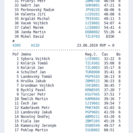
 31 Přikryl Petr                   
ZBM6708
  46:59  6383  7
 32 Gebrt Jan                      
SHK9801
  47:21  6300  7
 33 Perknovský Radim               
JPV8235
  48:06  6130  7
 34 Valenta Jiří                   
LCE9201
  48:08  6122  5
 35 Argaláš Michal                 
TRI9301
  49:11  5885  7
 36 Vacek Vojtěch                  
SJI9602
  54:07  4767  7
 37 Cahel Marek                    
LCE8803
  54:41  4639  7
 38 Janda Martin                   
DOB8002
  55:26  4469  7
 39 Mikel David                    
TZL9703
   DISK     0  7
4305     
H21D
                  23.06.2019 RVP = 0     IP =
----------------------------------------------------------
Poř Jméno                          Reg.č.  Čas    Body  Ra
  1 Sýkora Vojtěch                 
LCE9801
  32:22  9026  9
  2 Kolárik Tomáš                  
TZL9302
  35:08  8335  7
  3 Kolárik Jan                    
TZL9003
  35:17  8298  7
  4 Schulhof Jan                   
TUR8900
  35:41  8198  7
  5 Landovský Tomáš                
PGP9103
  36:13  8065  7
  6 Hruška Jakub                   
ZBM9515
  36:23  8023  7
  7 Grundman Vojtěch               
CHC8801
  36:45  7931  7
  8 Rychlý Pavel                   
KRN8505
  37:20  7786  6
  9 Turczer Petr                   
KSU7945
  37:51  7657  7
 10 Šmelík Martin                  
KAM9604
  39:16  7303  2
 11 Čech Jan                       
SJI9601
  39:54  7145  6
 12 Kadeřávek Petr                 
PHK7605
  41:03  6858  7
 13 Landovský Jakub                
PGP9601
  41:59  6625  7
 14 Novotný Ondřej                 
ABM9211
  43:20  6288  7
 15 Fiala Jan                      
ZBM7205
  45:19  5793  7
 16 Kamenický Jeroným              
OSN9549
  49:57  4636  7
 17 Poklop Martin                  
SSU8802
  68:51     0  9