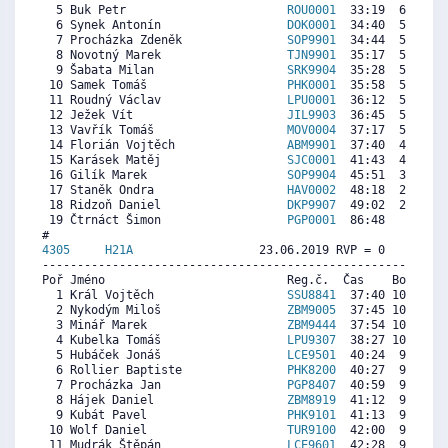
  5 Buk Petr                       
ROU0001
  33:19  6002  5
  6 Synek Antonín                  
DOK0001
  34:40  5690  4
  7 Procházka Zdeněk               
SOP9901
  34:44  5675  3
  8 Novotný Marek                  
TJN9901
  35:17  5548  6
  9 Šabata Milan                   
SRK9904
  35:28  5505  6
 10 Samek Tomáš                    
PHK0001
  35:58  5390  5
 11 Roudný Václav                  
LPU0001
  36:12  5336  6
 12 Ježek Vít                      
JIL9903
  36:45  5209  4
 13 Vavřík Tomáš                   
MOV0004
  37:17  5085  2
 14 Florián Vojtěch                
ABM9901
  37:40  4997  5
 15 Karásek Matěj                  
SJC0001
  41:43  4060  5
 16 Gilík Marek                    
SOP9904
  45:51  3105  5
 17 Staněk Ondra                   
HAV0002
  48:18  2538   
 18 Ridzoň Daniel                  
DKP9907
  49:02  2369  3
 19 Čtrnáct Šimon                  
PGP0001
  86:48     0   
4305     
H21A
                  23.06.2019 RVP = 0     IP =
----------------------------------------------------------
Poř Jméno                          Reg.č.  Čas    Body  Ra
  1 Král Vojtěch                   
SSU8841
  37:40 10449  6
  2 Nykodým Miloš                  
ZBM9005
  37:45 10426 10
  3 Minář Marek                    
ZBM9444
  37:54 10385  9
  4 Kubelka Tomáš                  
LPU9307
  38:27 10233  9
  5 Hubáček Jonáš                  
LCE9501
  40:24  9695  2
  6 Rollier Baptiste               
PHK8200
  40:27  9682  8
  7 Procházka Jan                  
PGP8407
  40:59  9534  9
  8 Hájek Daniel                   
ZBM8919
  41:12  9475  9
  9 Kubát Pavel                    
PHK9101
  41:13  9470  9
 10 Wolf Daniel                    
TUR9100
  42:00  9254  7
 11 Mudrák Štěpán                  
LCE9601
  42:28  9125  8