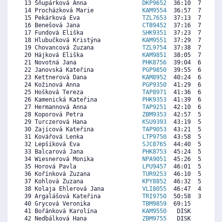
 13 Šňupárková Anna                
DKP9652
  36:10  7652  6
 14 Procházková Marie              
KAM9554
  36:57  7452  7
 15 Pekárková Eva                  
TZL7653
  37:13  7384  5
 16 Benešová Jana                  
CTB9452
  37:16  7372  7
 17 Fundová Eliška                 
SHK9351
  37:23  7342  6
 18 Hlubučková Kristýna            
KAM9551
  37:29  7316  2
 19 Chovancová Zuzana              
TZL9754
  37:38  7278  6
 20 Hájková Eliška                 
KAM9851
  38:05  7163  6
 21 Novotná Jana                   
PHK8756
  39:04  6913  5
 22 Janovská Kateřina              
PGP9850
  39:55  6696  6
 23 Kettnerová Dana                
KAM8952
  40:24  6573  6
 24 Kožinová Anna                  
PGP9350
  41:29  6297  6
 25 Hošková Tereza                 
TAP8971
  41:36  6267  6
 26 Kamenická Kateřina             
PHK9353
  41:39  6254  6
 27 Hermannová Anna                
TAP9251
  42:10  6122  5
 28 Koporová Petra                 
ZBM9353
  42:57  5923  7
 29 Turczerová Hana                
KSU9393
  43:19  5829  6
 30 Zajícová Kateřina              
TAP9053
  43:21  5821  6
 31 Kovářová Lenka                 
LTP9750
  43:58  5663  5
 32 Lepšíková Eva                  
SJC8765
  44:40  5485  6
 33 Balcarová Jana                 
PHK8753
  45:24  5298  6
 34 Wiesnerová Monika              
NPA9051
  45:26  5289  2
 35 Horová Pavla                   
LPU9457
  46:01  5141  8
 36 Kořínková Zuzana               
TUR9253
  46:10  5102  6
 37 Kohlová Zuzana                 
KPY8852
  46:32  5009  5
 38 Kolaja Ehlerová Jana           
VLI8055
  46:47  4945  5
 39 Argalášová Kateřina            
TRI9750
  50:58  3878  6
 40 Grycová Veronika               
TBM9859
  69:15     0  5
 41 Bořánková Karolína             
KAM9550
   DISK     0  7
 42 Nedbálková Hana                
ZBM9755
   DISK     0  3