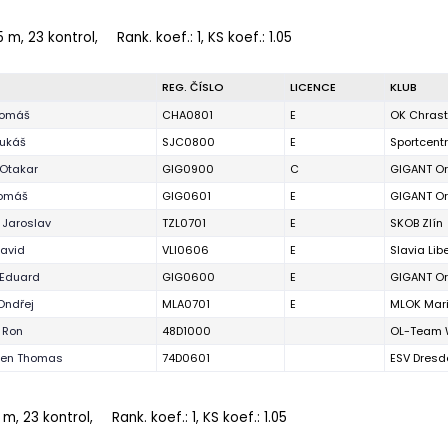
5 m, 23 kontrol,
Rank. koef.
: 1, KS koef.: 1.05
REG. ČÍSLO
LICENCE
KLUB
Tomáš
CHA0801
E
OK Chras
ukáš
SJC0800
E
Sportcent
 Otakar
GIG0900
C
GIGANT Or
Tomáš
GIG0601
E
GIGANT Or
 Jaroslav
TZL0701
E
SKOB Zlín
David
VLI0606
E
Slavia Lib
 Eduard
GIG0600
E
GIGANT Or
Ondřej
MLA0701
E
MLOK Mar
 Ron
48D1000
OL-Team 
sen Thomas
74D0601
ESV Dres
 m, 23 kontrol,
Rank. koef.
: 1, KS koef.: 1.05