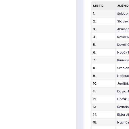
MÍSTO
JMÉNO
1.
Šabatk
2.
Sládek
3.
Akrman
4.
Kovář 
5.
Kovář 
6.
Novák 
7.
Buriáne
8.
Smolen
9.
Nöbaue
10.
Jedlič
11.
David 
12.
Horák 
13.
Švarcb
14.
Bitter A
15.
Havlíč