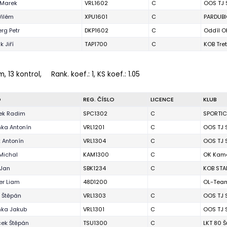
 Marek
VRL1602
C
OOS TJ 
Vilém
XPU1601
C
PARDUBI
rg Petr
DKP1602
C
Oddíl O
 Jiří
TAP1700
C
KOB Tre
m, 13 kontrol,
Rank. koef.
: 1, KS koef.: 1.05
O
REG. ČÍSLO
LICENCE
KLUB
ek Radim
SPC1302
C
SPORTI
ka Antonín
VRL1201
C
OOS TJ 
 Antonín
VRL1304
C
OOS TJ 
Michal
KAM1300
C
OK Kam
 Jan
SBK1234
C
KOB STA
er Liam
48D1200
OL-Team
 Štěpán
VRL1303
C
OOS TJ 
ka Jakub
VRL1301
C
OOS TJ 
ek Štěpán
TSU1300
C
LKT 80 