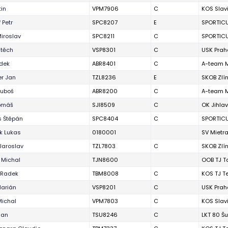
tin
VPM7906
C
KOS Slav
 Petr
SPC8207
E
SPORTIC
Miroslav
SPC8211
C
SPORTIC
jtěch
VSP8301
C
USK Prah
dek
ABR8401
C
A-team 
r Jan
TZL8236
E
SKOB Zlí
Luboš
ABR8200
C
A-team 
Tomáš
SJI8509
C
OK Jihla
 Štěpán
SPC8404
C
SPORTIC
ek Lukas
0180001
SV Mietr
Jaroslav
TZL7803
C
SKOB Zlí
 Michal
TJN8600
OOB TJ Ta
 Radek
TBM8008
C
KOS TJ T
Marián
VSP8201
C
USK Prah
Michal
VPM7803
C
KOS Slav
Jan
TSU8246
C
LKT 80 Š