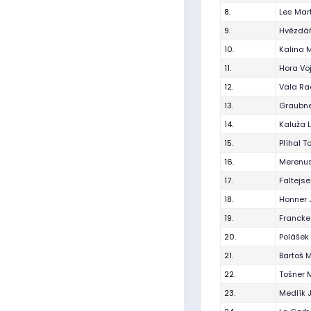
8.
Les Mar
9.
Hvězdář
10.
Kalina 
11.
Hora Vo
12.
Vala Ra
13.
Graubne
14.
Kaluža 
15.
Plíhal 
16.
Merenus
17.
Faltejs
18.
Honner 
19.
Francke
20.
Polášek
21.
Bartoš 
22.
Tošner 
23.
Medlík 