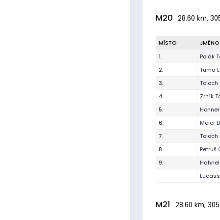
M20
28.60 km, 30
MÍSTO
JMÉNO
1.
Polák 
2.
Tuma L
3.
Toloch
4.
Zrník 
5.
Honner
6.
Meier 
7.
Toloch
8.
Petruš 
9.
Hähnel
Lucas
M21
28.60 km, 305