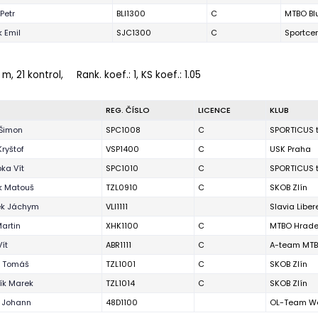
Petr
BLI1300
C
MTBO Bl
 Emil
SJC1300
C
Sportce
 m, 21 kontrol,
Rank. koef.
: 1, KS koef.: 1.05
REG. ČÍSLO
LICENCE
KLUB
Šimon
SPC1008
C
SPORTICUS 
ryštof
VSP1400
C
USK Praha
ka Vít
SPC1010
C
SPORTICUS 
k Matouš
TZL0910
C
SKOB Zlín
ek Jáchym
VLI1111
Slavia Liber
Martin
XHK1100
C
MTBO Hrade
ít
ABR1111
C
A-team MT
r Tomáš
TZL1001
C
SKOB Zlín
ík Marek
TZL1014
C
SKOB Zlín
r Johann
48D1100
OL-Team We