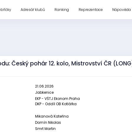
ebříčky
Adresář klubů
Ranking
Reprezentace
Nápověda
du: Český pohár 12. kolo, Mistrovství ČR (LONG
21.06.2026
Jabkenice
EKP - VŠTJ Ekonom Praha
DKP - Oddíl OB Kotlářka
Mikanová Kateřina
Domín Nikolas
Smrt Martin