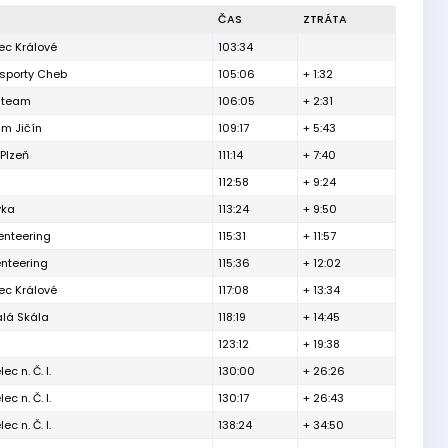
ČAS
ZTRÁTA
c Králové
103:34
 sporty Cheb
105:06
+ 1:32
 team
106:05
+ 2:31
um Jičín
109:17
+ 5:43
Plzeň
111:14
+ 7:40
112:58
+ 9:24
vka
113:24
+ 9:50
enteering
115:31
+ 11:57
enteering
115:36
+ 12:02
c Králové
117:08
+ 13:34
lá Skála
118:19
+ 14:45
123:12
+ 19:38
ec n. Č. l.
130:00
+ 26:26
ec n. Č. l.
130:17
+ 26:43
ec n. Č. l.
138:24
+ 34:50