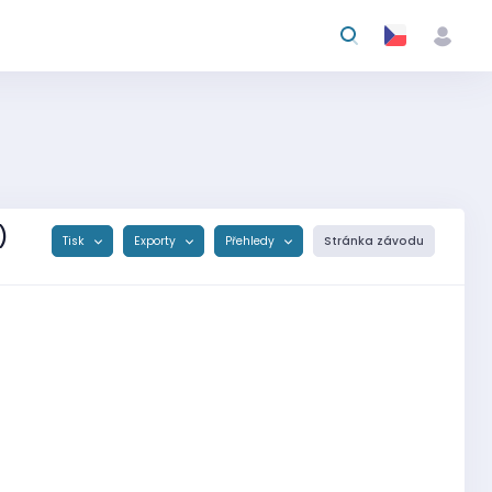
)
Tisk
Exporty
Přehledy
Stránka závodu