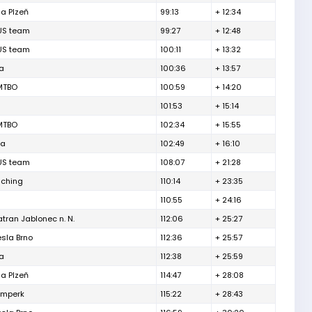
ia Plzeň
99:13
+ 12:34
US team
99:27
+ 12:48
US team
100:11
+ 13:32
a
100:36
+ 13:57
MTBO
100:59
+ 14:20
n
101:53
+ 15:14
MTBO
102:34
+ 15:55
va
102:49
+ 16:10
US team
108:07
+ 21:28
aching
110:14
+ 23:35
n
110:55
+ 24:16
tran Jablonec n. N.
112:06
+ 25:27
esla Brno
112:36
+ 25:57
a
112:38
+ 25:59
ia Plzeň
114:47
+ 28:08
umperk
115:22
+ 28:43