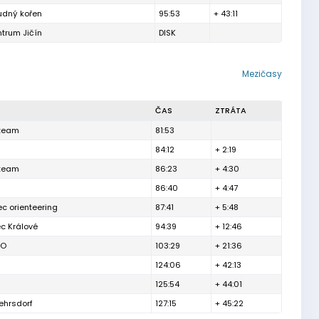
udný kořen
95:53
+ 43:11
ntrum Jičín
DISK
Mezičasy
ČAS
ZTRÁTA
team
81:53
84:12
+ 2:19
team
86:23
+ 4:30
86:40
+ 4:47
ec orienteering
87:41
+ 5:48
c Králové
94:39
+ 12:46
BO
103:29
+ 21:36
124:06
+ 42:13
125:54
+ 44:01
hrsdorf
127:15
+ 45:22