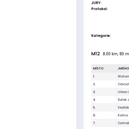
JURY:
Protokol:
Kategorie:
M12
8.00 km, 80 m
MÍSTO
JMÉN
1.
Wohan
2.
Odvody
3.
Urban 
4.
Šafek 
5.
Sedlák 
6.
Kalina
7.
Ouhrab