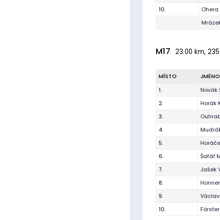
10.
Ohera 
Mrázek
M17
23.00 km, 235
MÍSTO
JMÉNO
1.
Novák 
2.
Horák K
3.
Ouhrab
4.
Mudrá
5.
Horáč
6.
Šafář 
7.
Jašek V
8.
Honne
9.
Václav
10.
Förste