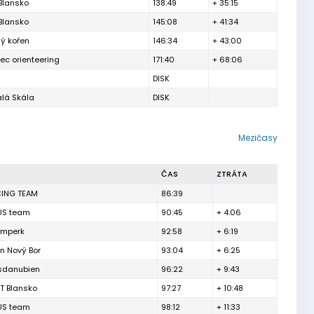
Blansko
138:49
+ 35:15
Blansko
145:08
+ 41:34
ý kořen
146:34
+ 43:00
rec orienteering
171:40
+ 68:06
DISK
lá Skála
DISK
Mezičasy
ČAS
ZTRÁTA
CING TEAM
86:39
US team
90:45
+ 4:06
umperk
92:58
+ 6:19
on Nový Bor
93:04
+ 6:25
sdanubien
96:22
+ 9:43
T Blansko
97:27
+ 10:48
US team
98:12
+ 11:33