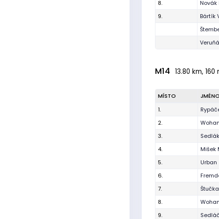
8.
Novák
9.
Bártík 
Štembe
Veruňák
M14
13.80 km, 160 
MÍSTO
JMÉN
1.
Rypáč
2.
Wohan
3.
Sedlák
4.
Mišek 
5.
Urban
6.
Fremd
7.
Štučka
8.
Wohan
9.
Sedláč