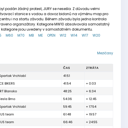
byl podán žádný protest, JURY se nesešla. Z důvodu velmi
rstvovací stanice s vodou a dovoz bidonů na výměnu map pro
 centru i na startu závodu. Během závodu byla jedna kontrola
apraveno organizátory. Kategorie MW10 absolvovala samostatný
dky kategorie jsou uvedeny v samostatném dokumentu.
5
M60
M70
MB
ME
OPEN
W12
W14
W17
W20
Mezičasy
ČAS
ZTRÁTA
Spartak Vrchlabí
41:51
CE BIKERS
41:54
+ 0:03
RT Blansko
48:25
+ 6:34
Tesla Brno
54:36
+ 12:45
Spartak Vrchlabí
59:45
+ 17:54
CUS team
61:48
+ 19:57
CUS team
66:46
+ 24:55