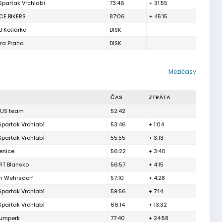
Spartak Vrchlabí
73:46
+ 31:55
CE BIKERS
87:06
+ 45:15
B Kotlářka
DISK
tra Praha
DISK
Mezičasy
ČAS
ZTRÁTA
CUS team
52:42
Spartak Vrchlabí
53:46
+ 1:04
Spartak Vrchlabí
55:55
+ 3:13
enice
56:22
+ 3:40
RT Blansko
56:57
+ 4:15
 Wehrsdorf
57:10
+ 4:28
Spartak Vrchlabí
59:56
+ 7:14
Spartak Vrchlabí
66:14
+ 13:32
Šumperk
77:40
+ 24:58