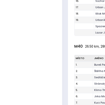
16.
Sochor
17.
Urban 
18.
Ištok M
19.
Urbaní
Spazier
Lazar 
M40
26.50 km, 28
MÍSTO
JMÉNO
1.
Bureš Pa
2.
Štěňha 
3.
Sedláče
4.
Stránský
5.
Klimo 
6.
Jirka Mi
7.
Kurz Pav