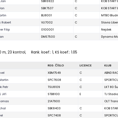
 Jan
SBK6922
C
KOB START 
Jan
SBK7537
C
KOB START 
artin
BLI8001
C
MTBO Bludn
k Robert
VLI7002
C
Slavia Libe
er Filip
0100001
Nejdek
Jan
DMS7500
C
Dynamo Ma
0 m, 23 kontrol,
Rank. koef.
: 1, KS koef.: 1.05
REG. ČÍSLO
LICENCE
KLUB
vel
XBM7549
C
ABND RA
Martin
SPC7608
C
SPORTIC
k Petr
TSU8109
C
LKT 80 Š
 Jiří
STB8100
E
TJ Stadi
Thomas
21A7900
OLT Tran
chal
SBK8403
C
KOB STAR
el
SPC7408
C
SPORTIC