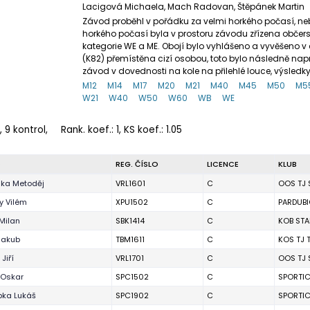
Lacigová Michaela, Mach Radovan, Štěpánek Martin
Závod proběhl v pořádku za velmi horkého počasí, ne
horkého počasí byla v prostoru závodu zřízena obče
kategorie WE a ME. Obojí bylo vyhlášeno a vyvěšeno v
(K82) přemístěna cizí osobou, toto bylo následně n
závod v dovednosti na kole na přilehlé louce, výsle
M12
M14
M17
M20
M21
M40
M45
M50
M5
W21
W40
W50
W60
WB
WE
, 9 kontrol,
Rank. koef.
: 1, KS koef.: 1.05
O
REG. ČÍSLO
LICENCE
KLUB
ka Metoděj
VRL1601
C
OOS TJ 
 Vilém
XPU1502
C
PARDUBI
Milan
SBK1414
C
KOB STA
Jakub
TBM1611
C
KOS TJ 
Jiří
VRL1701
C
OOS TJ 
 Oskar
SPC1502
C
SPORTI
ka Lukáš
SPC1902
C
SPORTI