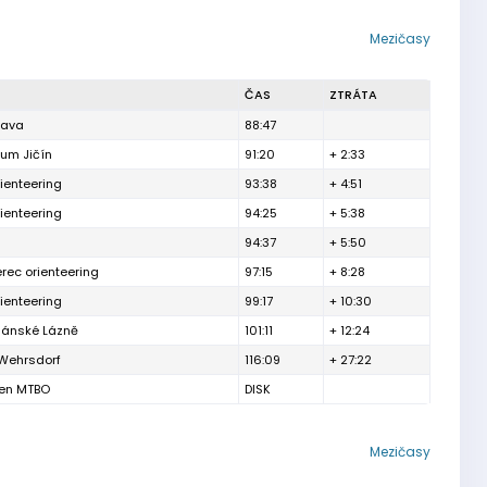
Mezičasy
ČAS
ZTRÁTA
tava
88:47
rum Jičín
91:20
+ 2:33
ienteering
93:38
+ 4:51
ienteering
94:25
+ 5:38
94:37
+ 5:50
erec orienteering
97:15
+ 8:28
ienteering
99:17
+ 10:30
iánské Lázně
101:11
+ 12:24
Wehrsdorf
116:09
+ 27:22
den MTBO
DISK
Mezičasy