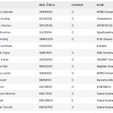
REG. ČÍSLO
LICENCE
KLUB
a Zdeněk
XHK8900
C
MTBO Hrade
 Ondřej
DCH0012
C
Orientační
 Václav
SPC0505
C
SPORTICUS
Miroslav
SJC8104
C
Sportcentr
Ondřej
VPM0200
C
KOS Slavia 
František
0090001
Kafata
k Vojta
SMR7801
C
SNS Smržo
 Karel
GIG0300
C
GIGANT Ori
r Petr
NEK0200
C
Nejdek Ori
ka Lukáš
XHK8100
C
MTBO Hrade
Josef
DMS8101
C
Dynamo Ma
Jan
LDC9800
C
KOB Děčín
ach Michal
KNC7001
C
Sokol Kostel
leš
KNC8803
E
Sokol Kostel
ek Tomáš
KNC8700
C
Sokol Kostel